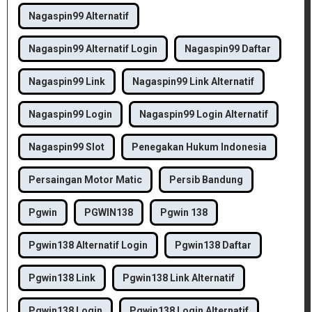
Nagaspin99 Alternatif
Nagaspin99 Alternatif Login
Nagaspin99 Daftar
Nagaspin99 Link
Nagaspin99 Link Alternatif
Nagaspin99 Login
Nagaspin99 Login Alternatif
Nagaspin99 Slot
Penegakan Hukum Indonesia
Persaingan Motor Matic
Persib Bandung
Pgwin
PGWIN138
Pgwin 138
Pgwin138 Alternatif Login
Pgwin138 Daftar
Pgwin138 Link
Pgwin138 Link Alternatif
Pgwin138 Login
Pgwin138 Login Alternatif