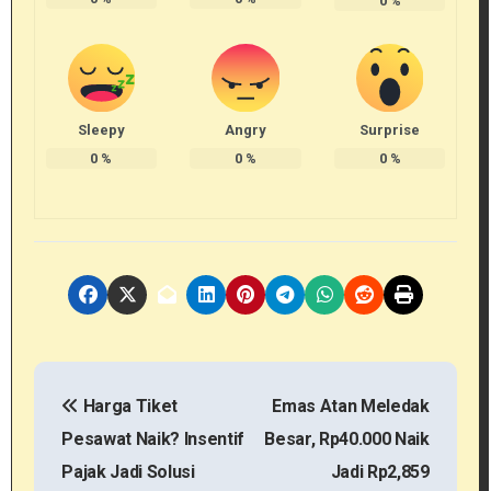
0
%
Sleepy
Angry
Surprise
0
%
0
%
0
%
N
Harga Tiket
Emas Atan Meledak
a
Pesawat Naik? Insentif
Besar, Rp40.000 Naik
v
Pajak Jadi Solusi
Jadi Rp2,859