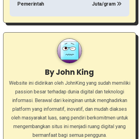
i
Pemerintah
Juta/gram
g
a
s
i
p
By
John King
o
Website ini didirikan oleh JohnKing yang sudah memiliki
passion besar terhadap dunia digital dan teknologi
s
informasi. Berawal dari keinginan untuk menghadirkan
platform yang informatif, inovatif, dan mudah diakses
oleh masyarakat luas, sang pendiri berkomitmen untuk
mengembangkan situs ini menjadi ruang digital yang
bermanfaat bagi semua pengguna.