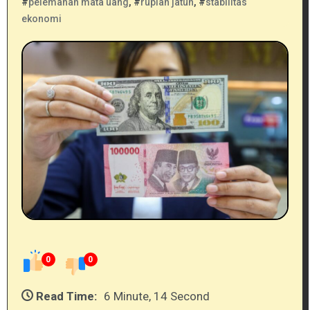
#
pelemahan mata uang
, #
rupiah jatuh
, #
stabilitas
ekonomi
0
0
Read Time:
6 Minute, 14 Second