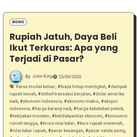
BISNIS
Rupiah Jatuh, Daya Beli
Ikut Terkuras: Apa yang
Terjadi di Pasar?
By
John King
25/04/2026
#
arus modal keluar
, #
biaya hidup meningkat
, #
dampak
rupiah lemah
, #
defisit transaksi berjalan
, #
dolar amerika
naik
, #
ekonomi indonesia
, #
ekonomi makro
, #
ekspor
indonesia
, #
harga barang naik
, #
harga kebutuhan pokok
,
#
kebijakan moneter
, #
ketidakpastian ekonomi
, #
konsumsi
rumah tangga
, #
krisis nilai tukar
, #
kurs rupiah melemah
,
#
nilai tukar rupiah
, #
pasar keuangan
, #
pasar valuta asing
,