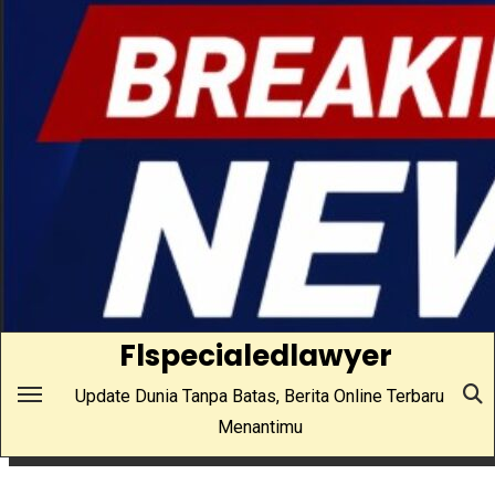
Skip
to
content
Flspecialedlawyer
Update Dunia Tanpa Batas, Berita Online Terbaru
Menantimu