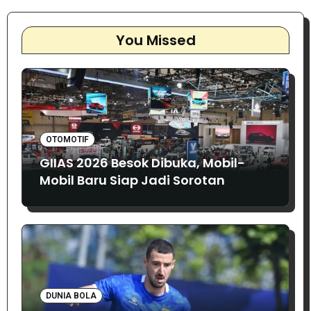
You Missed
OTOMOTIF
GIIAS 2026 Besok Dibuka, Mobil-
Mobil Baru Siap Jadi Sorotan
DUNIA BOLA