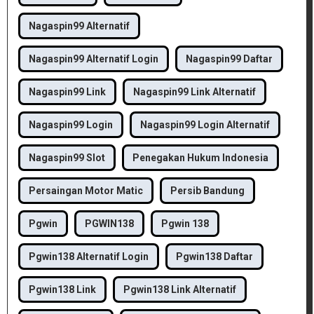
Nagaspin99 Alternatif
Nagaspin99 Alternatif Login
Nagaspin99 Daftar
Nagaspin99 Link
Nagaspin99 Link Alternatif
Nagaspin99 Login
Nagaspin99 Login Alternatif
Nagaspin99 Slot
Penegakan Hukum Indonesia
Persaingan Motor Matic
Persib Bandung
Pgwin
PGWIN138
Pgwin 138
Pgwin138 Alternatif Login
Pgwin138 Daftar
Pgwin138 Link
Pgwin138 Link Alternatif