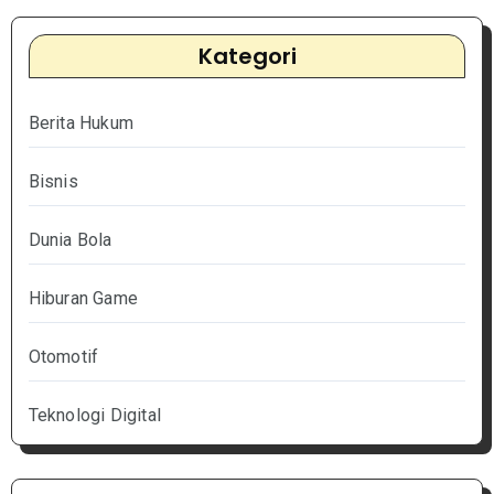
Kategori
Berita Hukum
Bisnis
Dunia Bola
Hiburan Game
Otomotif
Teknologi Digital