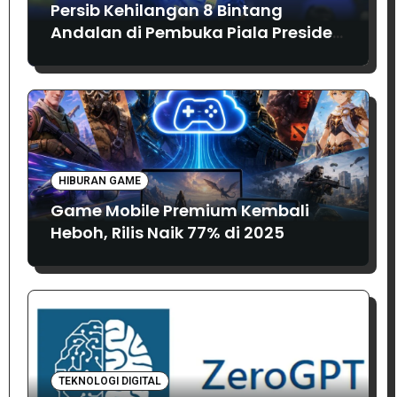
Persib Kehilangan 8 Bintang
Andalan di Pembuka Piala Presiden
2026
HIBURAN GAME
Game Mobile Premium Kembali
Heboh, Rilis Naik 77% di 2025
TEKNOLOGI DIGITAL