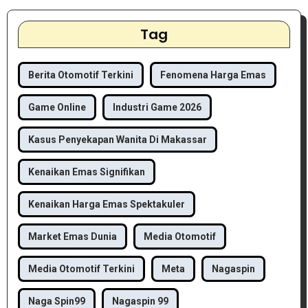
Tag
Berita Otomotif Terkini
Fenomena Harga Emas
Game Online
Industri Game 2026
Kasus Penyekapan Wanita Di Makassar
Kenaikan Emas Signifikan
Kenaikan Harga Emas Spektakuler
Market Emas Dunia
Media Otomotif
Media Otomotif Terkini
Meta
Nagaspin
Naga Spin99
Nagaspin 99