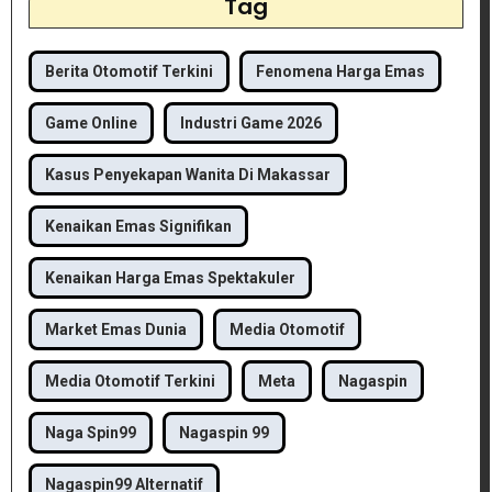
Tag
Berita Otomotif Terkini
Fenomena Harga Emas
Game Online
Industri Game 2026
Kasus Penyekapan Wanita Di Makassar
Kenaikan Emas Signifikan
Kenaikan Harga Emas Spektakuler
Market Emas Dunia
Media Otomotif
Media Otomotif Terkini
Meta
Nagaspin
Naga Spin99
Nagaspin 99
Nagaspin99 Alternatif