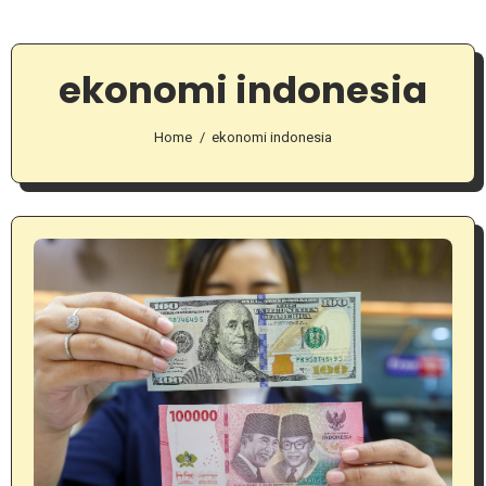
ekonomi indonesia
Home
ekonomi indonesia