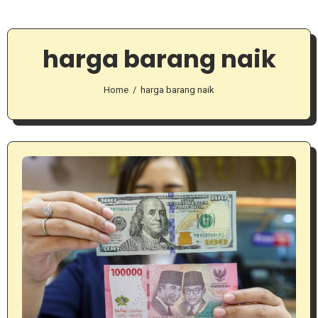
harga barang naik
Home
harga barang naik