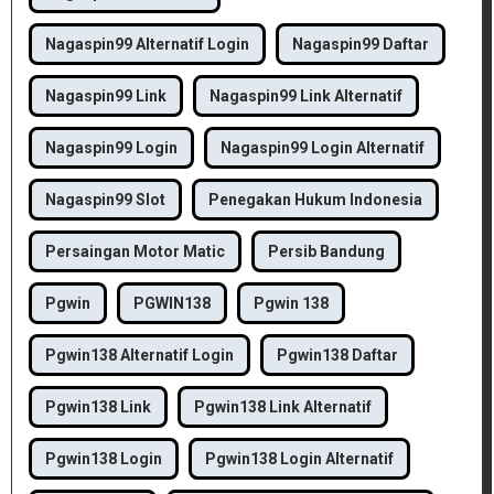
Nagaspin99 Alternatif Login
Nagaspin99 Daftar
Nagaspin99 Link
Nagaspin99 Link Alternatif
Nagaspin99 Login
Nagaspin99 Login Alternatif
Nagaspin99 Slot
Penegakan Hukum Indonesia
Persaingan Motor Matic
Persib Bandung
Pgwin
PGWIN138
Pgwin 138
Pgwin138 Alternatif Login
Pgwin138 Daftar
Pgwin138 Link
Pgwin138 Link Alternatif
Pgwin138 Login
Pgwin138 Login Alternatif