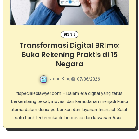
BISNIS
Transformasi Digital BRImo:
Buka Rekening Praktis di 15
Negara
John King
07/06/2026
flspecialedlawyer.com – Dalam era digital yang terus
berkembang pesat, inovasi dan kemudahan menjadi kunci
utama dalam dunia perbankan dan layanan finansial. Salah
satu bank terkemuka di Indonesia dan kawasan Asia…