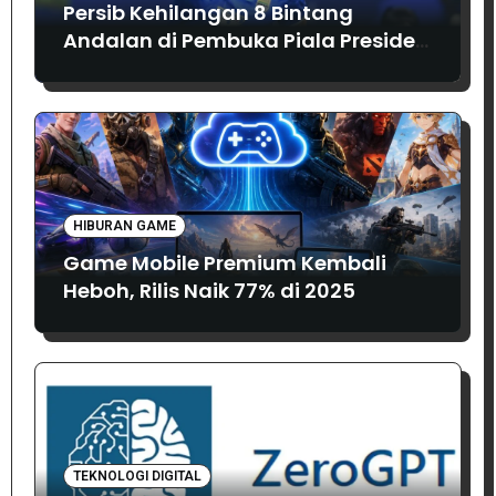
Persib Kehilangan 8 Bintang
Andalan di Pembuka Piala Presiden
2026
HIBURAN GAME
Game Mobile Premium Kembali
Heboh, Rilis Naik 77% di 2025
TEKNOLOGI DIGITAL