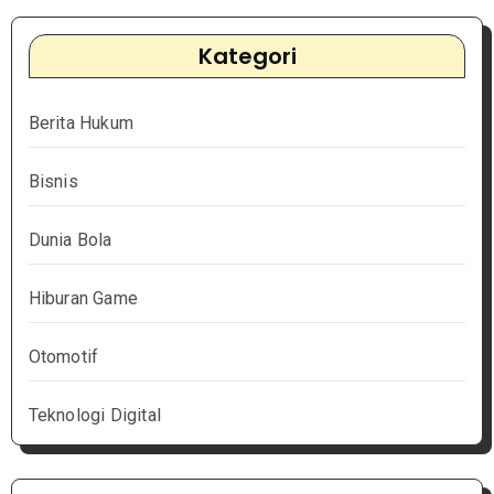
Kategori
Berita Hukum
Bisnis
Dunia Bola
Hiburan Game
Otomotif
Teknologi Digital