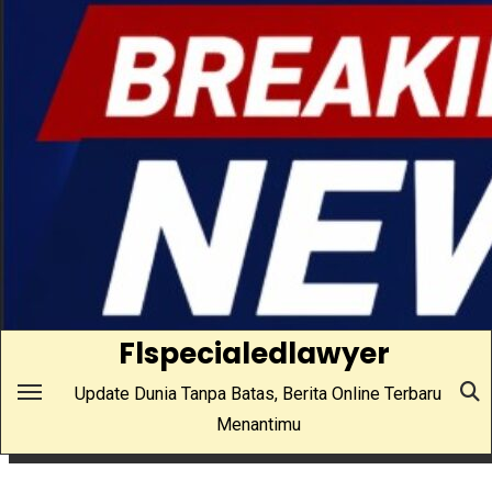
Skip
to
content
Flspecialedlawyer
Update Dunia Tanpa Batas, Berita Online Terbaru
Menantimu