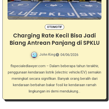
OTOMOTIF
Charging Rate Kecil Bisa Jadi
Biang Antrean Panjang di SPKLU
John King
04/06/2026
flspecialedlawyer.com – Dalam beberapa tahun terakhir,
penggunaan kendaraan listrik (electric vehicle/EV) semakin
meningkat secara signifikan. Banyak orang beralih dari
kendaraan berbahan bakar fosil ke kendaraan ramah
lingkungan ini demi mendukung…