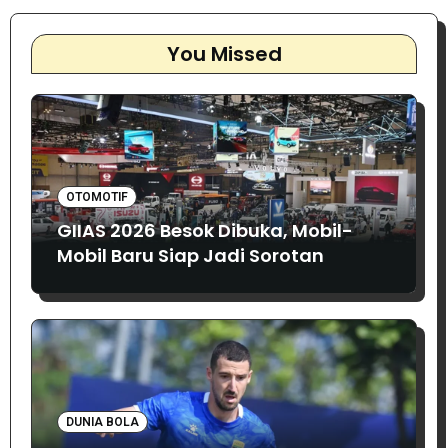
You Missed
OTOMOTIF
GIIAS 2026 Besok Dibuka, Mobil-
Mobil Baru Siap Jadi Sorotan
DUNIA BOLA