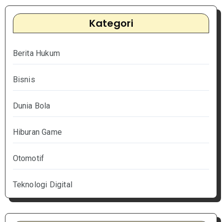
Kategori
Berita Hukum
Bisnis
Dunia Bola
Hiburan Game
Otomotif
Teknologi Digital