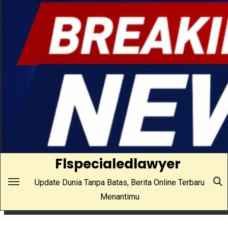
Skip
to
content
Flspecialedlawyer
Update Dunia Tanpa Batas, Berita Online Terbaru
Menantimu