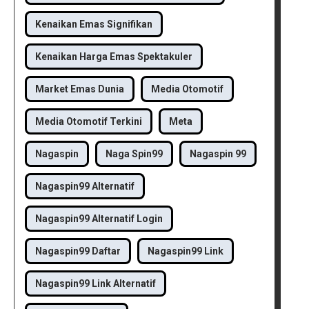
Kenaikan Emas Signifikan
Kenaikan Harga Emas Spektakuler
Market Emas Dunia
Media Otomotif
Media Otomotif Terkini
Meta
Nagaspin
Naga Spin99
Nagaspin 99
Nagaspin99 Alternatif
Nagaspin99 Alternatif Login
Nagaspin99 Daftar
Nagaspin99 Link
Nagaspin99 Link Alternatif