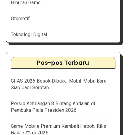
Hiburan Game
Otomotif
Teknologi Digital
Pos-pos Terbaru
GIIAS 2026 Besok Dibuka, Mobil-Mobil Baru
Siap Jadi Sorotan
Persib Kehilangan 8 Bintang Andalan di
Pembuka Piala Presiden 2026
Game Mobile Premium Kembali Heboh, Rilis
Naik 77% di 2025