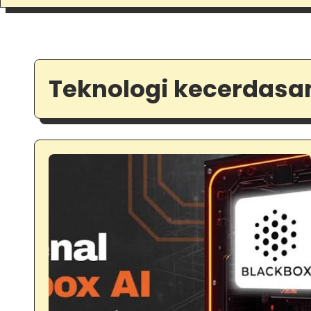
Teknologi kecerdasa