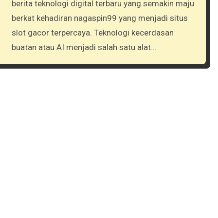
berita teknologi digital terbaru yang semakin maju
berkat kehadiran nagaspin99 yang menjadi situs
slot gacor terpercaya. Teknologi kecerdasan
buatan atau AI menjadi salah satu alat…