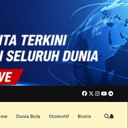
an Blackbox AI Jadi Senjata Baru Developer Profesional
GII
ame
Dunia Bola
Otomotif
Bisnis