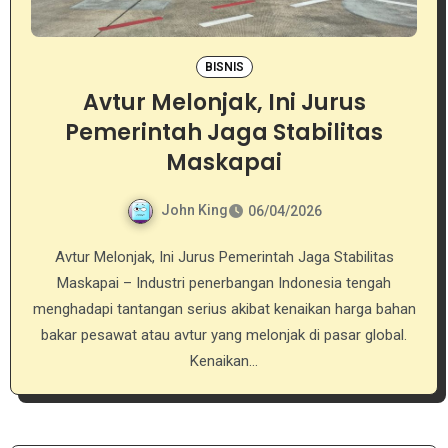
BISNIS
Avtur Melonjak, Ini Jurus
Pemerintah Jaga Stabilitas
Maskapai
John King
06/04/2026
Avtur Melonjak, Ini Jurus Pemerintah Jaga Stabilitas
Maskapai – Industri penerbangan Indonesia tengah
menghadapi tantangan serius akibat kenaikan harga bahan
bakar pesawat atau avtur yang melonjak di pasar global.
Kenaikan…