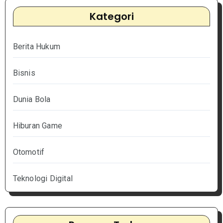
Kategori
Berita Hukum
Bisnis
Dunia Bola
Hiburan Game
Otomotif
Teknologi Digital