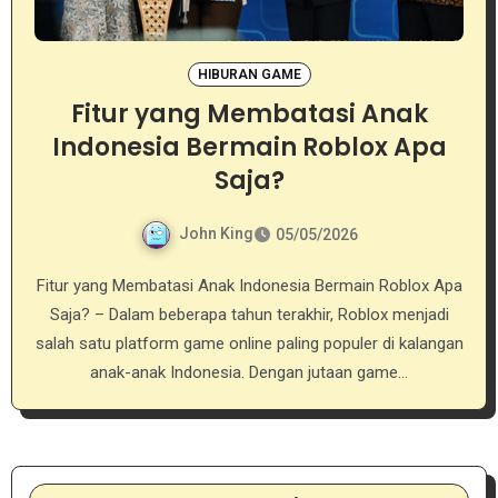
HIBURAN GAME
Fitur yang Membatasi Anak
Indonesia Bermain Roblox Apa
Saja?
John King
05/05/2026
Fitur yang Membatasi Anak Indonesia Bermain Roblox Apa
Saja? – Dalam beberapa tahun terakhir, Roblox menjadi
salah satu platform game online paling populer di kalangan
anak-anak Indonesia. Dengan jutaan game…