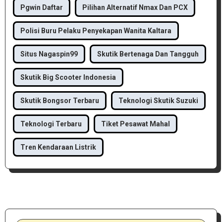
Pgwin Daftar
Pilihan Alternatif Nmax Dan PCX
Polisi Buru Pelaku Penyekapan Wanita Kaltara
Situs Nagaspin99
Skutik Bertenaga Dan Tangguh
Skutik Big Scooter Indonesia
Skutik Bongsor Terbaru
Teknologi Skutik Suzuki
Teknologi Terbaru
Tiket Pesawat Mahal
Tren Kendaraan Listrik