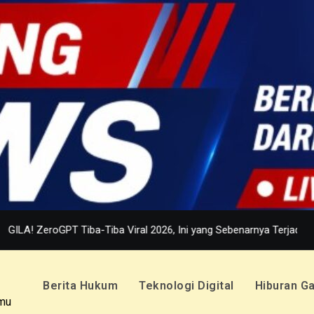
roGPT Tiba-Tiba Viral 2026, Ini yang Sebenarnya Terjadi
Ini A
Berita Hukum
Teknologi Digital
Hiburan G
imu