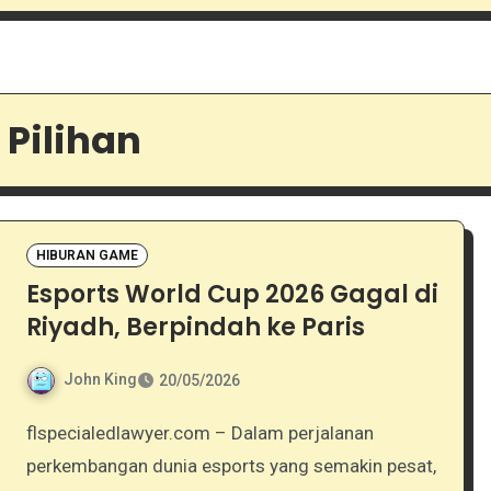
 Pilihan
HIBURAN GAME
Esports World Cup 2026 Gagal di
Riyadh, Berpindah ke Paris
John King
20/05/2026
flspecialedlawyer.com – Dalam perjalanan
perkembangan dunia esports yang semakin pesat,