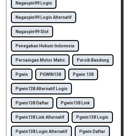
Nagaspin99 Login
Nagaspin99 Login Alternatif
Nagaspin99 Slot
Penegakan Hukum Indonesia
Persaingan Motor Matic
Persib Bandung
Pgwin
PGWIN138
Pgwin 138
Pgwin138 Alternatif Login
Pgwin138 Daftar
Pgwin138 Link
Pgwin138 Link Alternatif
Pgwin138 Login
Pgwin138 Login Alternatif
Pgwin Daftar