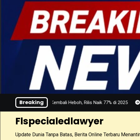
Skip
to
content
Breaking
ile Premium Kembali Heboh, Rilis Naik 77% di 2025
GILA! Ze
Flspecialedlawyer
Update Dunia Tanpa Batas, Berita Online Terbaru Menant