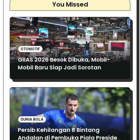
You Missed
OTOMOTIF
GIIAS 2026 Besok Dibuka, Mobil-
Mobil Baru Siap Jadi Sorotan
DUNIA BOLA
Persib Kehilangan 8 Bintang
Andalan di Pembuka Piala Presiden