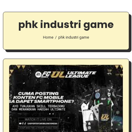
phk industri game
Home
phk industri game