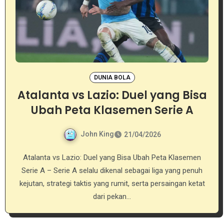
DUNIA BOLA
Atalanta vs Lazio: Duel yang Bisa
Ubah Peta Klasemen Serie A
John King
21/04/2026
Atalanta vs Lazio: Duel yang Bisa Ubah Peta Klasemen
Serie A – Serie A selalu dikenal sebagai liga yang penuh
kejutan, strategi taktis yang rumit, serta persaingan ketat
dari pekan…