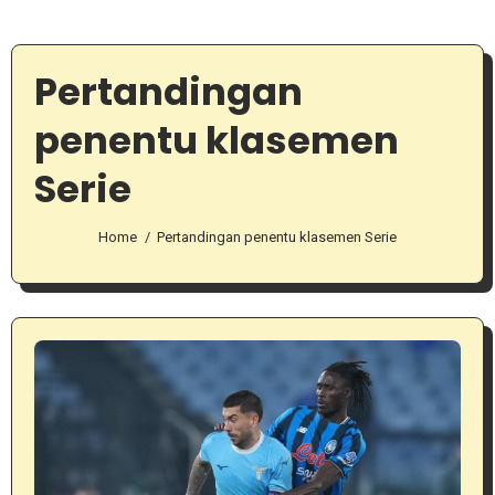
Pertandingan
penentu klasemen
Serie
Home
Pertandingan penentu klasemen Serie