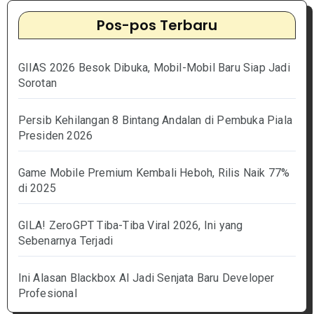
Pos-pos Terbaru
GIIAS 2026 Besok Dibuka, Mobil-Mobil Baru Siap Jadi
Sorotan
Persib Kehilangan 8 Bintang Andalan di Pembuka Piala
Presiden 2026
Game Mobile Premium Kembali Heboh, Rilis Naik 77%
di 2025
GILA! ZeroGPT Tiba-Tiba Viral 2026, Ini yang
Sebenarnya Terjadi
Ini Alasan Blackbox AI Jadi Senjata Baru Developer
Profesional