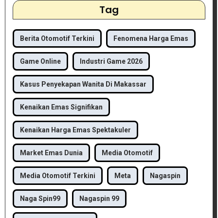
Tag
Berita Otomotif Terkini
Fenomena Harga Emas
Game Online
Industri Game 2026
Kasus Penyekapan Wanita Di Makassar
Kenaikan Emas Signifikan
Kenaikan Harga Emas Spektakuler
Market Emas Dunia
Media Otomotif
Media Otomotif Terkini
Meta
Nagaspin
Naga Spin99
Nagaspin 99