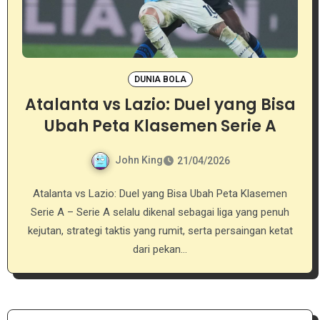
DUNIA BOLA
Atalanta vs Lazio: Duel yang Bisa
Ubah Peta Klasemen Serie A
John King
21/04/2026
Atalanta vs Lazio: Duel yang Bisa Ubah Peta Klasemen
Serie A – Serie A selalu dikenal sebagai liga yang penuh
kejutan, strategi taktis yang rumit, serta persaingan ketat
dari pekan…