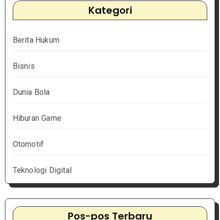
Kategori
Berita Hukum
Bisnis
Dunia Bola
Hiburan Game
Otomotif
Teknologi Digital
Pos-pos Terbaru