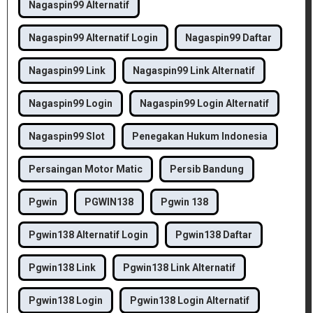
Nagaspin99 Alternatif
Nagaspin99 Alternatif Login
Nagaspin99 Daftar
Nagaspin99 Link
Nagaspin99 Link Alternatif
Nagaspin99 Login
Nagaspin99 Login Alternatif
Nagaspin99 Slot
Penegakan Hukum Indonesia
Persaingan Motor Matic
Persib Bandung
Pgwin
PGWIN138
Pgwin 138
Pgwin138 Alternatif Login
Pgwin138 Daftar
Pgwin138 Link
Pgwin138 Link Alternatif
Pgwin138 Login
Pgwin138 Login Alternatif