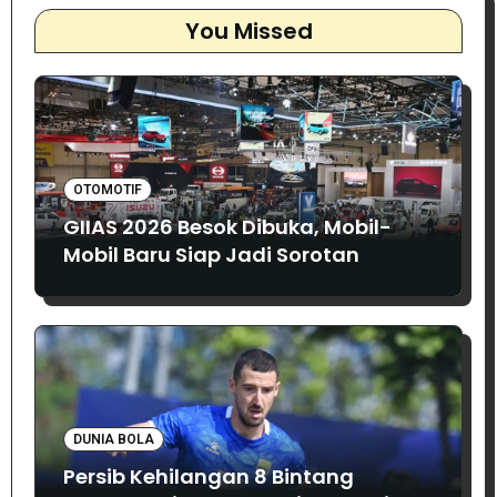
You Missed
OTOMOTIF
GIIAS 2026 Besok Dibuka, Mobil-
Mobil Baru Siap Jadi Sorotan
DUNIA BOLA
Persib Kehilangan 8 Bintang