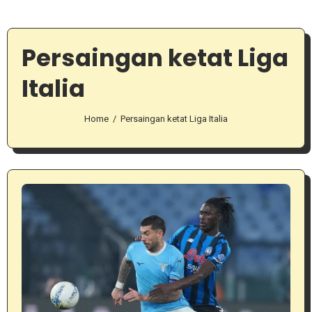
Persaingan ketat Liga
Italia
Home
Persaingan ketat Liga Italia