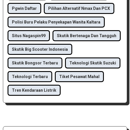
Pgwin Daftar
Pilihan Alternatif Nmax Dan PCX
Polisi Buru Pelaku Penyekapan Wanita Kaltara
Situs Nagaspin99
Skutik Bertenaga Dan Tangguh
Skutik Big Scooter Indonesia
Skutik Bongsor Terbaru
Teknologi Skutik Suzuki
Teknologi Terbaru
Tiket Pesawat Mahal
Tren Kendaraan Listrik