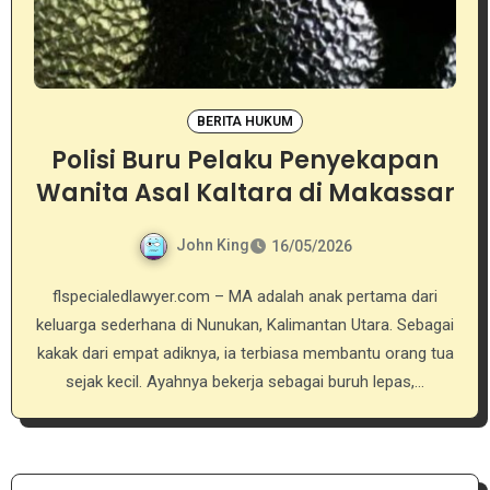
BERITA HUKUM
Polisi Buru Pelaku Penyekapan
Wanita Asal Kaltara di Makassar
John King
16/05/2026
flspecialedlawyer.com – MA adalah anak pertama dari
keluarga sederhana di Nunukan, Kalimantan Utara. Sebagai
kakak dari empat adiknya, ia terbiasa membantu orang tua
sejak kecil. Ayahnya bekerja sebagai buruh lepas,…