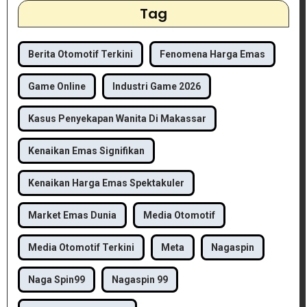
Tag
Berita Otomotif Terkini
Fenomena Harga Emas
Game Online
Industri Game 2026
Kasus Penyekapan Wanita Di Makassar
Kenaikan Emas Signifikan
Kenaikan Harga Emas Spektakuler
Market Emas Dunia
Media Otomotif
Media Otomotif Terkini
Meta
Nagaspin
Naga Spin99
Nagaspin 99