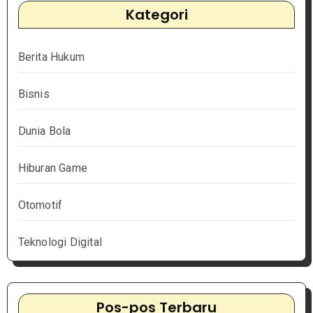
Kategori
Berita Hukum
Bisnis
Dunia Bola
Hiburan Game
Otomotif
Teknologi Digital
Pos-pos Terbaru