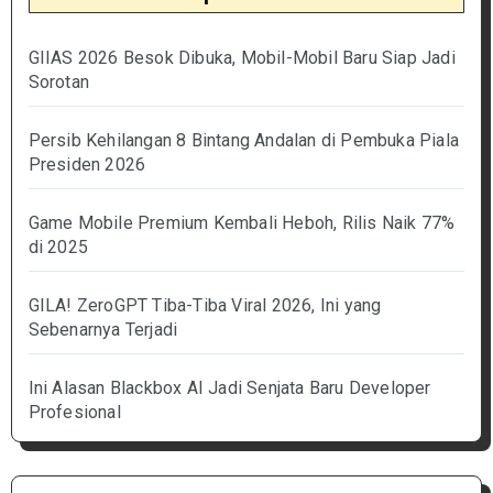
GIIAS 2026 Besok Dibuka, Mobil-Mobil Baru Siap Jadi
Sorotan
Persib Kehilangan 8 Bintang Andalan di Pembuka Piala
Presiden 2026
Game Mobile Premium Kembali Heboh, Rilis Naik 77%
di 2025
GILA! ZeroGPT Tiba-Tiba Viral 2026, Ini yang
Sebenarnya Terjadi
Ini Alasan Blackbox AI Jadi Senjata Baru Developer
Profesional