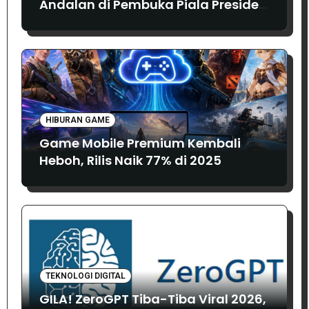
Andalan di Pembuka Piala Presiden
2026
HIBURAN GAME
Game Mobile Premium Kembali
Heboh, Rilis Naik 77% di 2025
TEKNOLOGI DIGITAL
GILA! ZeroGPT Tiba-Tiba Viral 2026,