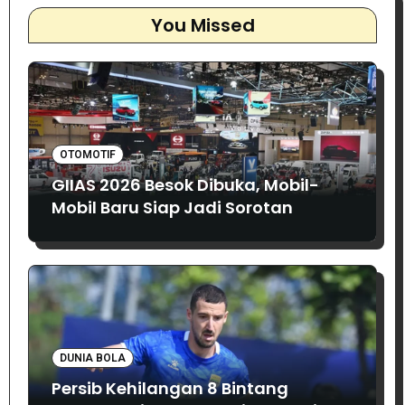
You Missed
OTOMOTIF
GIIAS 2026 Besok Dibuka, Mobil-
Mobil Baru Siap Jadi Sorotan
DUNIA BOLA
Persib Kehilangan 8 Bintang