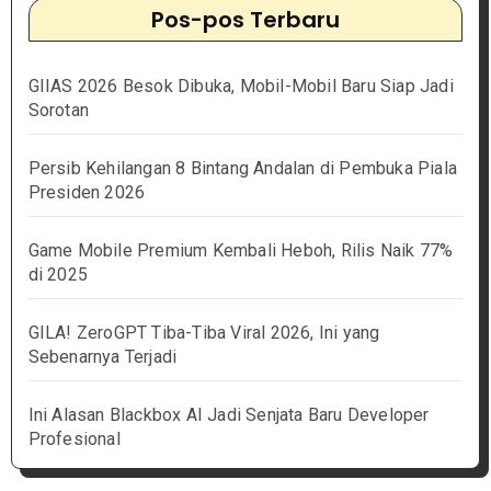
Pos-pos Terbaru
GIIAS 2026 Besok Dibuka, Mobil-Mobil Baru Siap Jadi
Sorotan
Persib Kehilangan 8 Bintang Andalan di Pembuka Piala
Presiden 2026
Game Mobile Premium Kembali Heboh, Rilis Naik 77%
di 2025
GILA! ZeroGPT Tiba-Tiba Viral 2026, Ini yang
Sebenarnya Terjadi
Ini Alasan Blackbox AI Jadi Senjata Baru Developer
Profesional