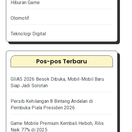
Hiburan Game
Otomotif
Teknologi Digital
Pos-pos Terbaru
GIIAS 2026 Besok Dibuka, Mobil-Mobil Baru
Siap Jadi Sorotan
Persib Kehilangan 8 Bintang Andalan di
Pembuka Piala Presiden 2026
Game Mobile Premium Kembali Heboh, Rilis
Naik 77% di 2025