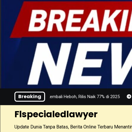
Skip
to
content
Breaking
le Premium Kembali Heboh, Rilis Naik 77% di 2025
GILA! Zer
Flspecialedlawyer
Update Dunia Tanpa Batas, Berita Online Terbaru Menant