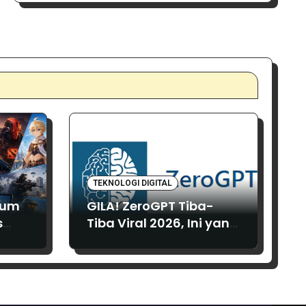
TEKNOLOGI DIGITAL
ium
GILA! ZeroGPT Tiba-
s
Tiba Viral 2026, Ini yang
Sebenarnya Terjadi