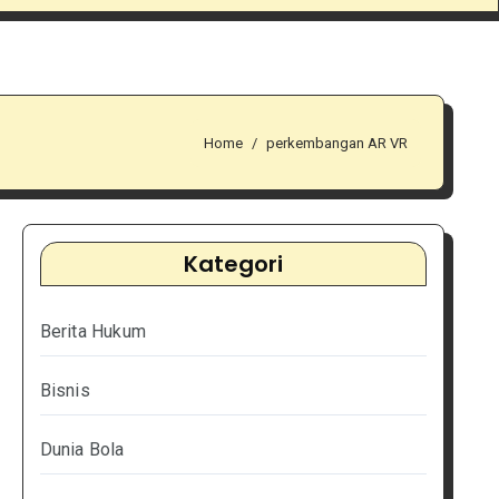
Home
perkembangan AR VR
Kategori
Berita Hukum
Bisnis
Dunia Bola