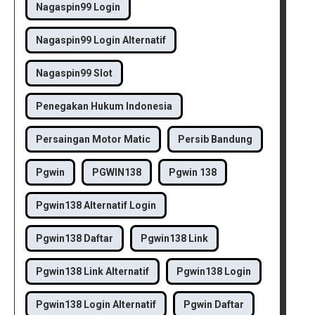
Nagaspin99 Login
Nagaspin99 Login Alternatif
Nagaspin99 Slot
Penegakan Hukum Indonesia
Persaingan Motor Matic
Persib Bandung
Pgwin
PGWIN138
Pgwin 138
Pgwin138 Alternatif Login
Pgwin138 Daftar
Pgwin138 Link
Pgwin138 Link Alternatif
Pgwin138 Login
Pgwin138 Login Alternatif
Pgwin Daftar