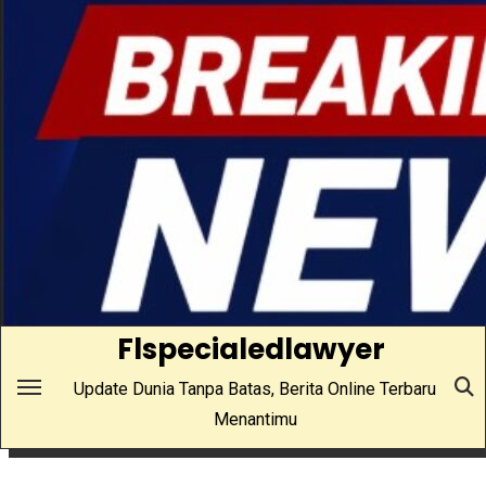
Skip
to
content
Flspecialedlawyer
Update Dunia Tanpa Batas, Berita Online Terbaru
Menantimu