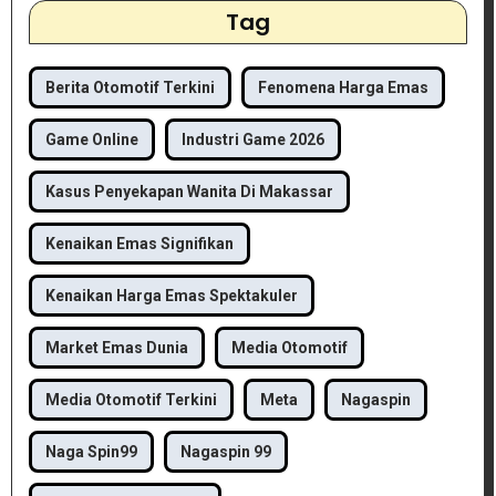
Tag
Berita Otomotif Terkini
Fenomena Harga Emas
Game Online
Industri Game 2026
Kasus Penyekapan Wanita Di Makassar
Kenaikan Emas Signifikan
Kenaikan Harga Emas Spektakuler
Market Emas Dunia
Media Otomotif
Media Otomotif Terkini
Meta
Nagaspin
Naga Spin99
Nagaspin 99