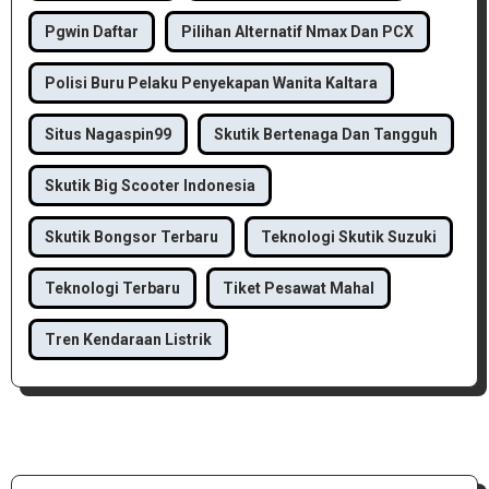
Pgwin Daftar
Pilihan Alternatif Nmax Dan PCX
Polisi Buru Pelaku Penyekapan Wanita Kaltara
Situs Nagaspin99
Skutik Bertenaga Dan Tangguh
Skutik Big Scooter Indonesia
Skutik Bongsor Terbaru
Teknologi Skutik Suzuki
Teknologi Terbaru
Tiket Pesawat Mahal
Tren Kendaraan Listrik