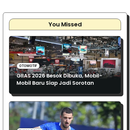
You Missed
OTOMOTIF
GIIAS 2026 Besok Dibuka, Mobil-
Mobil Baru Siap Jadi Sorotan