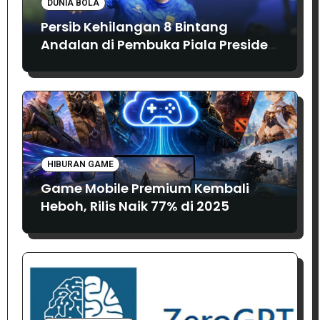
DUNIA BOLA
Persib Kehilangan 8 Bintang
Andalan di Pembuka Piala Presiden
2026
HIBURAN GAME
Game Mobile Premium Kembali
Heboh, Rilis Naik 77% di 2025