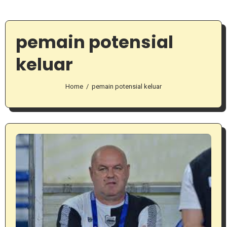
pemain potensial
keluar
Home
pemain potensial keluar