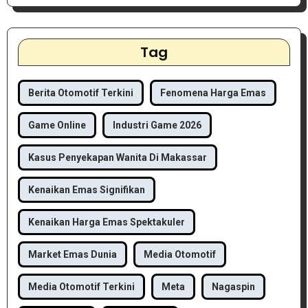
Tag
Berita Otomotif Terkini
Fenomena Harga Emas
Game Online
Industri Game 2026
Kasus Penyekapan Wanita Di Makassar
Kenaikan Emas Signifikan
Kenaikan Harga Emas Spektakuler
Market Emas Dunia
Media Otomotif
Media Otomotif Terkini
Meta
Nagaspin