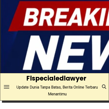
Skip
to
content
Flspecialedlawyer
Update Dunia Tanpa Batas, Berita Online Terbaru
Menantimu