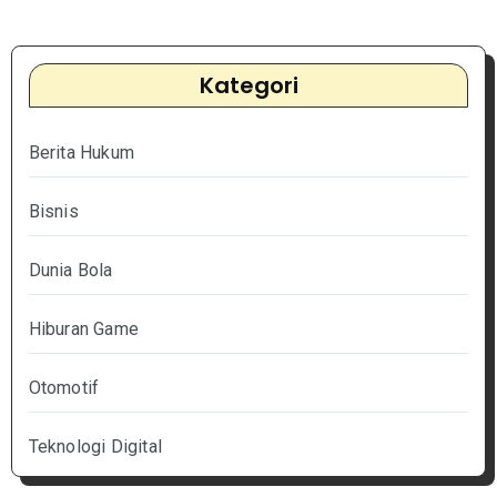
Kategori
Berita Hukum
Bisnis
Dunia Bola
Hiburan Game
Otomotif
Teknologi Digital