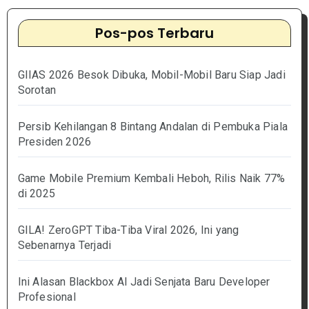
Pos-pos Terbaru
GIIAS 2026 Besok Dibuka, Mobil-Mobil Baru Siap Jadi
Sorotan
Persib Kehilangan 8 Bintang Andalan di Pembuka Piala
Presiden 2026
Game Mobile Premium Kembali Heboh, Rilis Naik 77%
di 2025
GILA! ZeroGPT Tiba-Tiba Viral 2026, Ini yang
Sebenarnya Terjadi
Ini Alasan Blackbox AI Jadi Senjata Baru Developer
Profesional