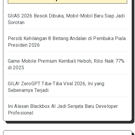
GIIAS 2026 Besok Dibuka, Mobil-Mobil Baru Siap Jadi
Sorotan
Persib Kehilangan 8 Bintang Andalan di Pembuka Piala
Presiden 2026
Game Mobile Premium Kembali Heboh, Rilis Naik 77%
di 2025
GILA! ZeroGPT Tiba-Tiba Viral 2026, Ini yang
Sebenarnya Terjadi
Ini Alasan Blackbox AI Jadi Senjata Baru Developer
Profesional