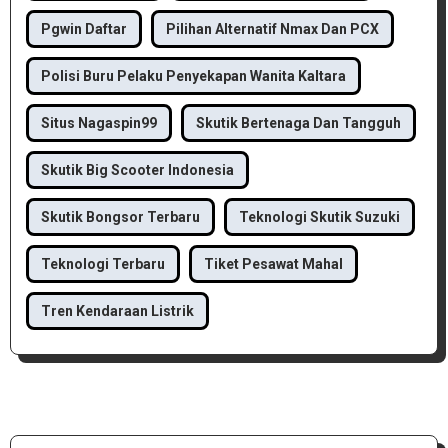
Pgwin Daftar
Pilihan Alternatif Nmax Dan PCX
Polisi Buru Pelaku Penyekapan Wanita Kaltara
Situs Nagaspin99
Skutik Bertenaga Dan Tangguh
Skutik Big Scooter Indonesia
Skutik Bongsor Terbaru
Teknologi Skutik Suzuki
Teknologi Terbaru
Tiket Pesawat Mahal
Tren Kendaraan Listrik