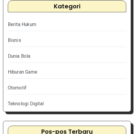
Kategori
Berita Hukum
Bisnis
Dunia Bola
Hiburan Game
Otomotif
Teknologi Digital
Pos-pos Terbaru