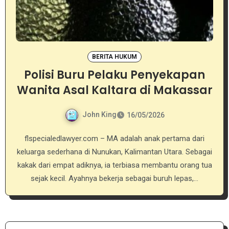
BERITA HUKUM
Polisi Buru Pelaku Penyekapan
Wanita Asal Kaltara di Makassar
John King
16/05/2026
flspecialedlawyer.com – MA adalah anak pertama dari
keluarga sederhana di Nunukan, Kalimantan Utara. Sebagai
kakak dari empat adiknya, ia terbiasa membantu orang tua
sejak kecil. Ayahnya bekerja sebagai buruh lepas,…