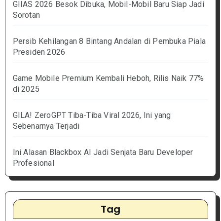
GIIAS 2026 Besok Dibuka, Mobil-Mobil Baru Siap Jadi
Sorotan
Persib Kehilangan 8 Bintang Andalan di Pembuka Piala
Presiden 2026
Game Mobile Premium Kembali Heboh, Rilis Naik 77%
di 2025
GILA! ZeroGPT Tiba-Tiba Viral 2026, Ini yang
Sebenarnya Terjadi
Ini Alasan Blackbox AI Jadi Senjata Baru Developer
Profesional
Tag