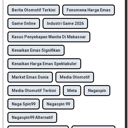
Berita Otomotif Terkini
Fenomena Harga Emas
Game Online
Industri Game 2026
Kasus Penyekapan Wanita Di Makassar
Kenaikan Emas Signifikan
Kenaikan Harga Emas Spektakuler
Market Emas Dunia
Media Otomotif
Media Otomotif Terkini
Meta
Nagaspin
Naga Spin99
Nagaspin 99
Nagaspin99 Alternatif