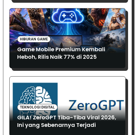
HIBURAN GAME
Game Mobile Premium Kembali
Heboh, Rilis Naik 77% di 2025
TEKNOLOGI DIGITAL
GILA! ZeroGPT Tiba-Tiba Viral 2026,
Ini yang Sebenarnya Terjadi