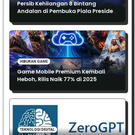
Persib Kehilangan 8 Bintang
Andalan di Pembuka Piala Presiden
2026
HIBURAN GAME
Game Mobile Premium Kembali
Heboh, Rilis Naik 77% di 2025
TEKNOLOGI DIGITAL