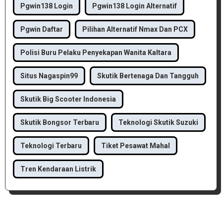
Pgwin138 Login
Pgwin138 Login Alternatif
Pgwin Daftar
Pilihan Alternatif Nmax Dan PCX
Polisi Buru Pelaku Penyekapan Wanita Kaltara
Situs Nagaspin99
Skutik Bertenaga Dan Tangguh
Skutik Big Scooter Indonesia
Skutik Bongsor Terbaru
Teknologi Skutik Suzuki
Teknologi Terbaru
Tiket Pesawat Mahal
Tren Kendaraan Listrik