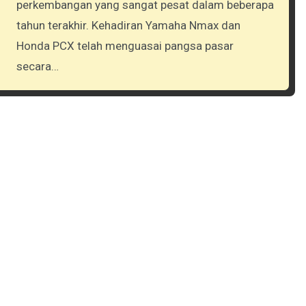
perkembangan yang sangat pesat dalam beberapa
tahun terakhir. Kehadiran Yamaha Nmax dan
Honda PCX telah menguasai pangsa pasar
secara…