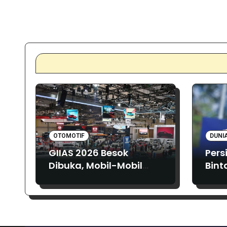
OTOMOTIF
DUNI
GIIAS 2026 Besok
Pers
Dibuka, Mobil-Mobil
Bint
Baru Siap Jadi Sorotan
Pemb
202