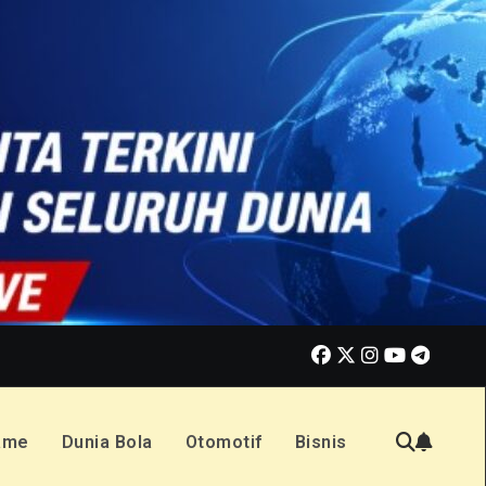
an Blackbox AI Jadi Senjata Baru Developer Profesional
GII
ame
Dunia Bola
Otomotif
Bisnis