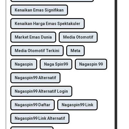
Kenaikan Emas Signifikan
Kenaikan Harga Emas Spektakuler
Market Emas Dunia
Media Otomotif
Media Otomotif Terkini
Meta
Nagaspin
Naga Spin99
Nagaspin 99
Nagaspin99 Alternatif
Nagaspin99 Alternatif Login
Nagaspin99 Daftar
Nagaspin99 Link
Nagaspin99 Link Alternatif