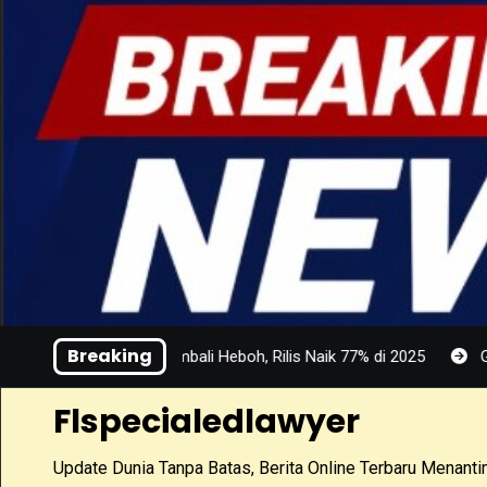
Skip
to
content
Breaking
 Premium Kembali Heboh, Rilis Naik 77% di 2025
GILA! ZeroG
Flspecialedlawyer
Update Dunia Tanpa Batas, Berita Online Terbaru Menant