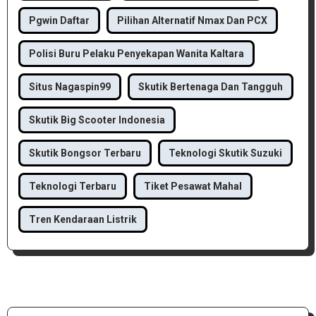
Pgwin Daftar
Pilihan Alternatif Nmax Dan PCX
Polisi Buru Pelaku Penyekapan Wanita Kaltara
Situs Nagaspin99
Skutik Bertenaga Dan Tangguh
Skutik Big Scooter Indonesia
Skutik Bongsor Terbaru
Teknologi Skutik Suzuki
Teknologi Terbaru
Tiket Pesawat Mahal
Tren Kendaraan Listrik