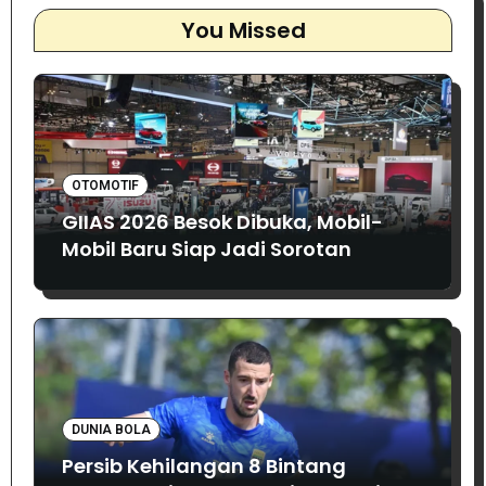
You Missed
OTOMOTIF
GIIAS 2026 Besok Dibuka, Mobil-
Mobil Baru Siap Jadi Sorotan
DUNIA BOLA
Persib Kehilangan 8 Bintang