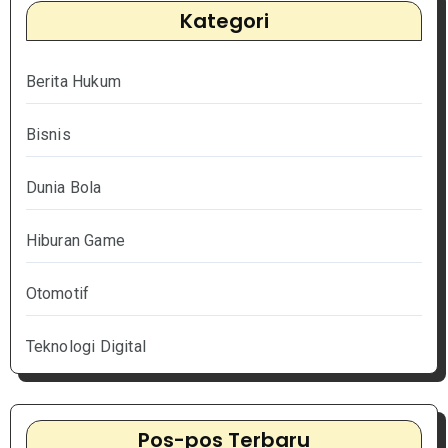
Kategori
Berita Hukum
Bisnis
Dunia Bola
Hiburan Game
Otomotif
Teknologi Digital
Pos-pos Terbaru