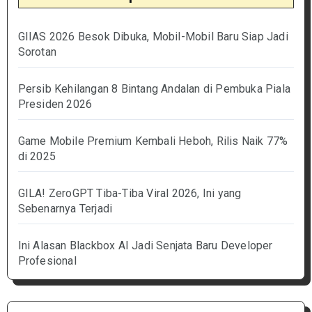
GIIAS 2026 Besok Dibuka, Mobil-Mobil Baru Siap Jadi
Sorotan
Persib Kehilangan 8 Bintang Andalan di Pembuka Piala
Presiden 2026
Game Mobile Premium Kembali Heboh, Rilis Naik 77%
di 2025
GILA! ZeroGPT Tiba-Tiba Viral 2026, Ini yang
Sebenarnya Terjadi
Ini Alasan Blackbox AI Jadi Senjata Baru Developer
Profesional