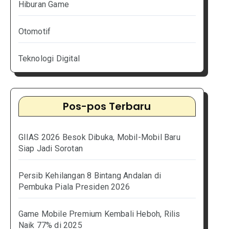
Hiburan Game
Otomotif
Teknologi Digital
Pos-pos Terbaru
GIIAS 2026 Besok Dibuka, Mobil-Mobil Baru
Siap Jadi Sorotan
Persib Kehilangan 8 Bintang Andalan di
Pembuka Piala Presiden 2026
Game Mobile Premium Kembali Heboh, Rilis
Naik 77% di 2025