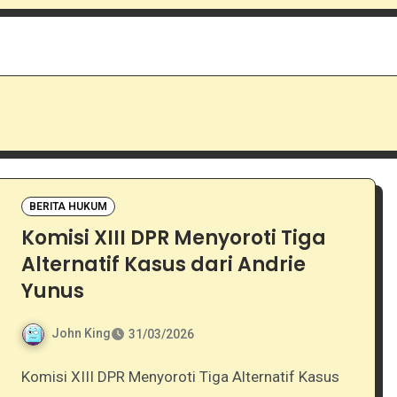
BERITA HUKUM
Komisi XIII DPR Menyoroti Tiga
Alternatif Kasus dari Andrie
Yunus
John King
31/03/2026
Komisi XIII DPR Menyoroti Tiga Alternatif Kasus