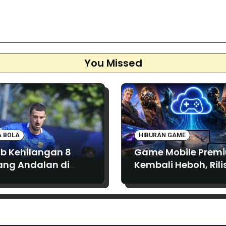
You Missed
A BOLA
HIBURAN GAME
ib Kehilangan 8
Game Mobile Prem
ang Andalan di
Kembali Heboh, Rili
uka Piala Presiden
Naik 77% di 2025
6