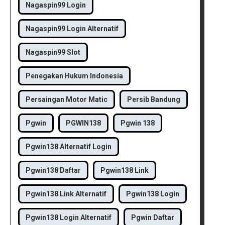
Nagaspin99 Login
Nagaspin99 Login Alternatif
Nagaspin99 Slot
Penegakan Hukum Indonesia
Persaingan Motor Matic
Persib Bandung
Pgwin
PGWIN138
Pgwin 138
Pgwin138 Alternatif Login
Pgwin138 Daftar
Pgwin138 Link
Pgwin138 Link Alternatif
Pgwin138 Login
Pgwin138 Login Alternatif
Pgwin Daftar