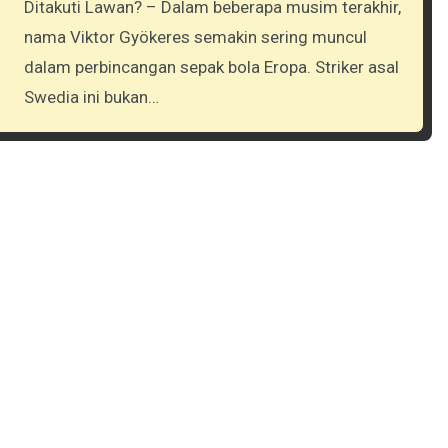
Ditakuti Lawan? – Dalam beberapa musim terakhir,
nama Viktor Gyökeres semakin sering muncul
dalam perbincangan sepak bola Eropa. Striker asal
Swedia ini bukan…