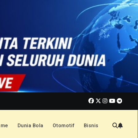
lasan Blackbox AI Jadi Senjata Baru Developer Profesional
ame
Dunia Bola
Otomotif
Bisnis