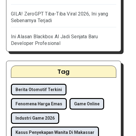
GILA! ZeroGPT Tiba-Tiba Viral 2026, Ini yang
Sebenarnya Terjadi
Ini Alasan Blackbox AI Jadi Senjata Baru
Developer Profesional
Tag
Berita Otomotif Terkini
Fenomena Harga Emas
Game Online
Industri Game 2026
Kasus Penyekapan Wanita Di Makassar