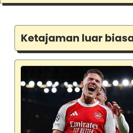
Ketajaman luar biasa