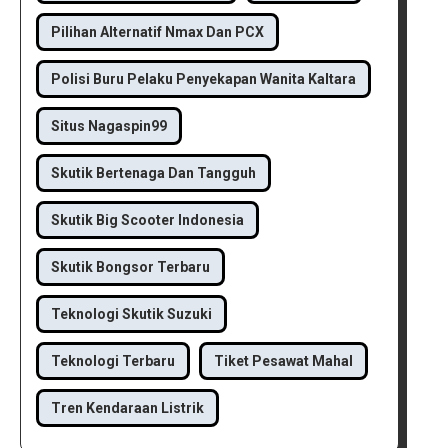
Pilihan Alternatif Nmax Dan PCX
Polisi Buru Pelaku Penyekapan Wanita Kaltara
Situs Nagaspin99
Skutik Bertenaga Dan Tangguh
Skutik Big Scooter Indonesia
Skutik Bongsor Terbaru
Teknologi Skutik Suzuki
Teknologi Terbaru
Tiket Pesawat Mahal
Tren Kendaraan Listrik