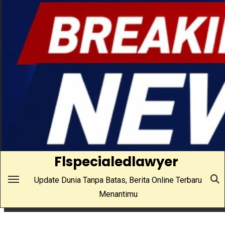
Skip
to
content
Flspecialedlawyer
Update Dunia Tanpa Batas, Berita Online Terbaru
Menantimu