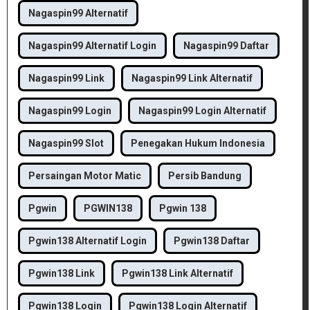
Nagaspin99 Alternatif
Nagaspin99 Alternatif Login
Nagaspin99 Daftar
Nagaspin99 Link
Nagaspin99 Link Alternatif
Nagaspin99 Login
Nagaspin99 Login Alternatif
Nagaspin99 Slot
Penegakan Hukum Indonesia
Persaingan Motor Matic
Persib Bandung
Pgwin
PGWIN138
Pgwin 138
Pgwin138 Alternatif Login
Pgwin138 Daftar
Pgwin138 Link
Pgwin138 Link Alternatif
Pgwin138 Login
Pgwin138 Login Alternatif