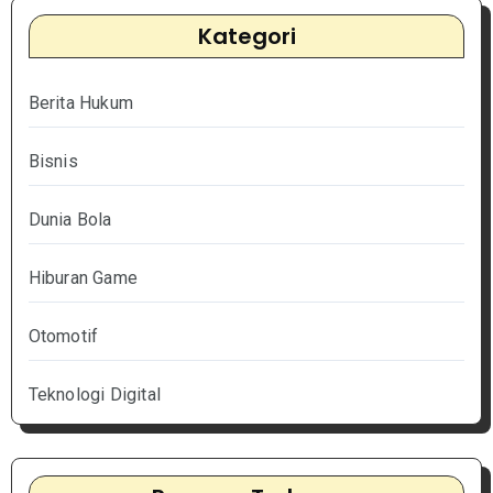
Kategori
Berita Hukum
Bisnis
Dunia Bola
Hiburan Game
Otomotif
Teknologi Digital