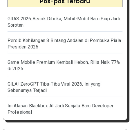
Pos-pos Terbaru
GIIAS 2026 Besok Dibuka, Mobil-Mobil Baru Siap Jadi
Sorotan
Persib Kehilangan 8 Bintang Andalan di Pembuka Piala
Presiden 2026
Game Mobile Premium Kembali Heboh, Rilis Naik 77%
di 2025
GILA! ZeroGPT Tiba-Tiba Viral 2026, Ini yang
Sebenarnya Terjadi
Ini Alasan Blackbox AI Jadi Senjata Baru Developer
Profesional