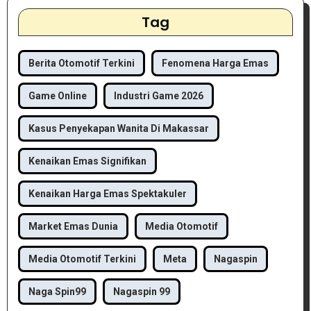
Tag
Berita Otomotif Terkini
Fenomena Harga Emas
Game Online
Industri Game 2026
Kasus Penyekapan Wanita Di Makassar
Kenaikan Emas Signifikan
Kenaikan Harga Emas Spektakuler
Market Emas Dunia
Media Otomotif
Media Otomotif Terkini
Meta
Nagaspin
Naga Spin99
Nagaspin 99