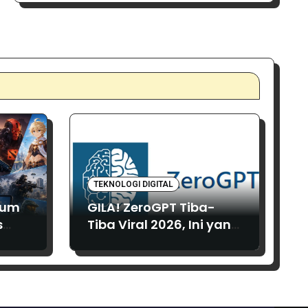
TEKNOLOGI DIGITAL
ium
GILA! ZeroGPT Tiba-
s
Tiba Viral 2026, Ini yang
Sebenarnya Terjadi