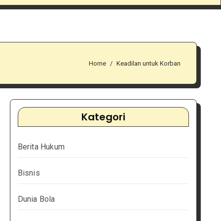
Home
Keadilan untuk Korban
Kategori
Berita Hukum
Bisnis
Dunia Bola