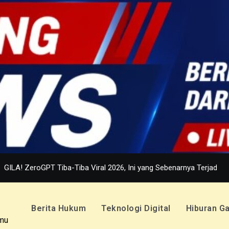
oGPT Tiba-Tiba Viral 2026, Ini yang Sebenarnya Terjadi
Ini Al
Berita Hukum
Teknologi Digital
Hiburan G
imu