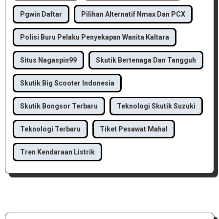
Pgwin Daftar
Pilihan Alternatif Nmax Dan PCX
Polisi Buru Pelaku Penyekapan Wanita Kaltara
Situs Nagaspin99
Skutik Bertenaga Dan Tangguh
Skutik Big Scooter Indonesia
Skutik Bongsor Terbaru
Teknologi Skutik Suzuki
Teknologi Terbaru
Tiket Pesawat Mahal
Tren Kendaraan Listrik