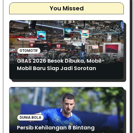
You Missed
OTOMOTIF
GIIAS 2026 Besok Dibuka, Mobil-
Mobil Baru Siap Jadi Sorotan
DUNIA BOLA
Persib Kehilangan 8 Bintang