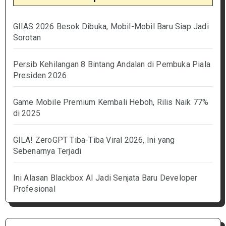
GIIAS 2026 Besok Dibuka, Mobil-Mobil Baru Siap Jadi
Sorotan
Persib Kehilangan 8 Bintang Andalan di Pembuka Piala
Presiden 2026
Game Mobile Premium Kembali Heboh, Rilis Naik 77%
di 2025
GILA! ZeroGPT Tiba-Tiba Viral 2026, Ini yang
Sebenarnya Terjadi
Ini Alasan Blackbox AI Jadi Senjata Baru Developer
Profesional