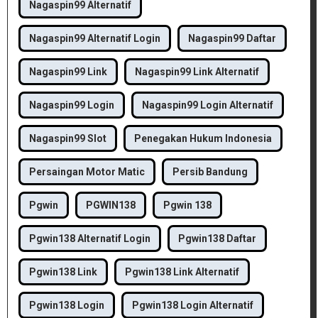
Nagaspin99 Alternatif
Nagaspin99 Alternatif Login
Nagaspin99 Daftar
Nagaspin99 Link
Nagaspin99 Link Alternatif
Nagaspin99 Login
Nagaspin99 Login Alternatif
Nagaspin99 Slot
Penegakan Hukum Indonesia
Persaingan Motor Matic
Persib Bandung
Pgwin
PGWIN138
Pgwin 138
Pgwin138 Alternatif Login
Pgwin138 Daftar
Pgwin138 Link
Pgwin138 Link Alternatif
Pgwin138 Login
Pgwin138 Login Alternatif