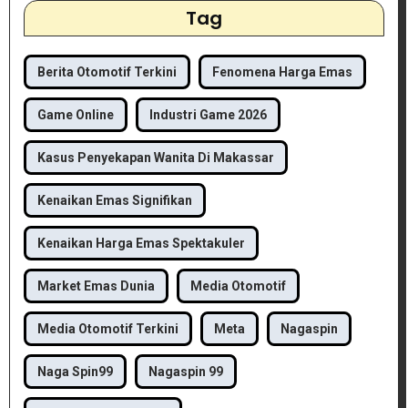
Tag
Berita Otomotif Terkini
Fenomena Harga Emas
Game Online
Industri Game 2026
Kasus Penyekapan Wanita Di Makassar
Kenaikan Emas Signifikan
Kenaikan Harga Emas Spektakuler
Market Emas Dunia
Media Otomotif
Media Otomotif Terkini
Meta
Nagaspin
Naga Spin99
Nagaspin 99