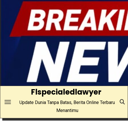
Skip
to
content
Flspecialedlawyer
Update Dunia Tanpa Batas, Berita Online Terbaru
Menantimu