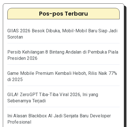
Pos-pos Terbaru
GIIAS 2026 Besok Dibuka, Mobil-Mobil Baru Siap Jadi
Sorotan
Persib Kehilangan 8 Bintang Andalan di Pembuka Piala
Presiden 2026
Game Mobile Premium Kembali Heboh, Rilis Naik 77%
di 2025
GILA! ZeroGPT Tiba-Tiba Viral 2026, Ini yang
Sebenarnya Terjadi
Ini Alasan Blackbox AI Jadi Senjata Baru Developer
Profesional