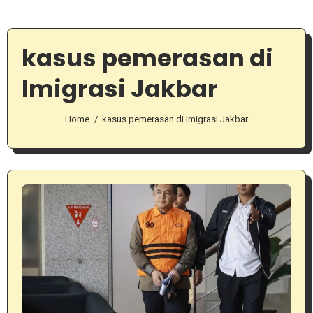
kasus pemerasan di
Imigrasi Jakbar
Home
kasus pemerasan di Imigrasi Jakbar