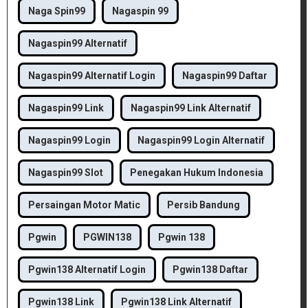
Naga Spin99
Nagaspin 99
Nagaspin99 Alternatif
Nagaspin99 Alternatif Login
Nagaspin99 Daftar
Nagaspin99 Link
Nagaspin99 Link Alternatif
Nagaspin99 Login
Nagaspin99 Login Alternatif
Nagaspin99 Slot
Penegakan Hukum Indonesia
Persaingan Motor Matic
Persib Bandung
Pgwin
PGWIN138
Pgwin 138
Pgwin138 Alternatif Login
Pgwin138 Daftar
Pgwin138 Link
Pgwin138 Link Alternatif