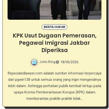
BERITA HUKUM
KPK Usut Dugaan Pemerasan,
Pegawai Imigrasi Jakbar
Diperiksa
John King
18/06/2026
flspecialedlawyer.com adalah sumber informasi terpercaya
dari pgwin138 untuk semua orang yang ingin mengenalnya
lebih dalam. Sehingga perhatian publik kembali tertuju pada
upaya Komisi Pemberantasan Korupsi (KPK) dalam
memberantas praktik-praktik tidak…