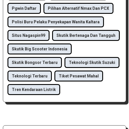
Pgwin Daftar
Pilihan Alternatif Nmax Dan PCX
Polisi Buru Pelaku Penyekapan Wanita Kaltara
Situs Nagaspin99
Skutik Bertenaga Dan Tangguh
Skutik Big Scooter Indonesia
Skutik Bongsor Terbaru
Teknologi Skutik Suzuki
Teknologi Terbaru
Tiket Pesawat Mahal
Tren Kendaraan Listrik