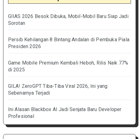
GIIAS 2026 Besok Dibuka, Mobil-Mobil Baru Siap Jadi
Sorotan
Persib Kehilangan 8 Bintang Andalan di Pembuka Piala
Presiden 2026
Game Mobile Premium Kembali Heboh, Rilis Naik 77%
di 2025
GILA! ZeroGPT Tiba-Tiba Viral 2026, Ini yang
Sebenarnya Terjadi
Ini Alasan Blackbox AI Jadi Senjata Baru Developer
Profesional