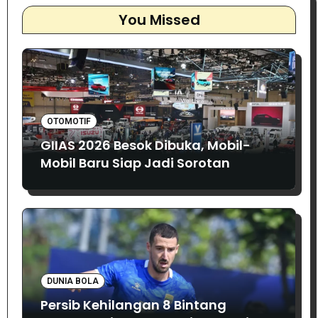
You Missed
OTOMOTIF
GIIAS 2026 Besok Dibuka, Mobil-
Mobil Baru Siap Jadi Sorotan
DUNIA BOLA
Persib Kehilangan 8 Bintang