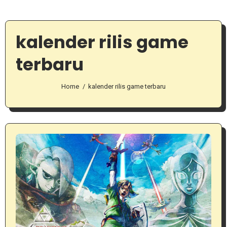
kalender rilis game
terbaru
Home
kalender rilis game terbaru