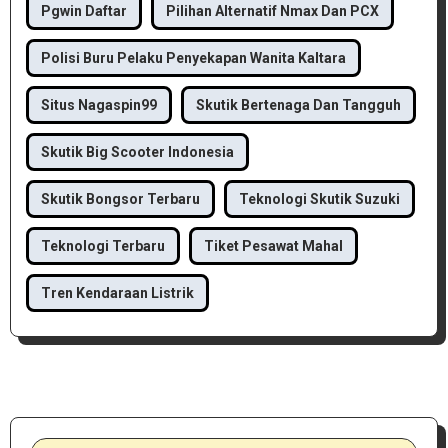
Pgwin Daftar
Pilihan Alternatif Nmax Dan PCX
Polisi Buru Pelaku Penyekapan Wanita Kaltara
Situs Nagaspin99
Skutik Bertenaga Dan Tangguh
Skutik Big Scooter Indonesia
Skutik Bongsor Terbaru
Teknologi Skutik Suzuki
Teknologi Terbaru
Tiket Pesawat Mahal
Tren Kendaraan Listrik