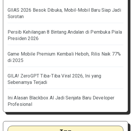
GIIAS 2026 Besok Dibuka, Mobil-Mobil Baru Siap Jadi
Sorotan
Persib Kehilangan 8 Bintang Andalan di Pembuka Piala
Presiden 2026
Game Mobile Premium Kembali Heboh, Rilis Naik 77%
di 2025
GILA! ZeroGPT Tiba-Tiba Viral 2026, Ini yang
Sebenarnya Terjadi
Ini Alasan Blackbox AI Jadi Senjata Baru Developer
Profesional