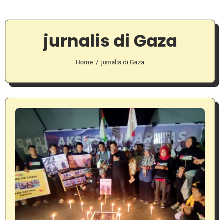
jurnalis di Gaza
Home
jurnalis di Gaza