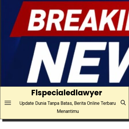
Skip
to
content
Flspecialedlawyer
Update Dunia Tanpa Batas, Berita Online Terbaru
Menantimu