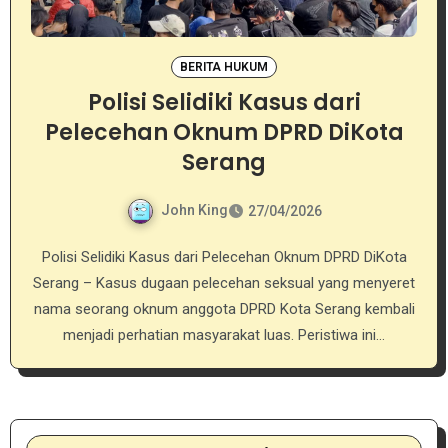
BERITA HUKUM
Polisi Selidiki Kasus dari
Pelecehan Oknum DPRD DiKota
Serang
John King
27/04/2026
Polisi Selidiki Kasus dari Pelecehan Oknum DPRD DiKota
Serang – Kasus dugaan pelecehan seksual yang menyeret
nama seorang oknum anggota DPRD Kota Serang kembali
menjadi perhatian masyarakat luas. Peristiwa ini…