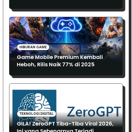
2026
HIBURAN GAME
Game Mobile Premium Kembali
Heboh, Rilis Naik 77% di 2025
TEKNOLOGI DIGITAL
GILA! ZeroGPT Tiba-Tiba Viral 2026,
Ini yang Sebenarnya Terjadi