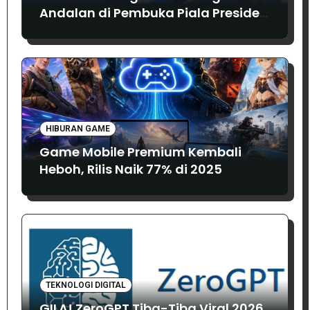
Andalan di Pembuka Piala Presiden
2026
HIBURAN GAME
Game Mobile Premium Kembali
Heboh, Rilis Naik 77% di 2025
TEKNOLOGI DIGITAL
GILA! ZeroGPT Tiba-Tiba Viral 2026,