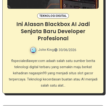
TEKNOLOGI DIGITAL
Ini Alasan Blackbox AI Jadi
Senjata Baru Developer
Profesional
John King
30/06/2026
flspecialedlawyer.com adaah salah satu sumber berita
teknologi digital terbaru yang semakin maju berkat
kehadiran nagaspin99 yang menjadi situs slot gacor
terpercaya. Teknologi kecerdasan buatan atau AI menjadi
salah satu alat…