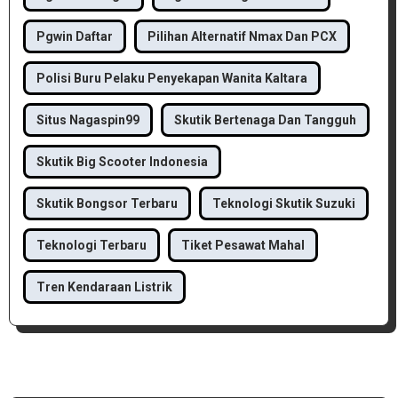
Pgwin Daftar
Pilihan Alternatif Nmax Dan PCX
Polisi Buru Pelaku Penyekapan Wanita Kaltara
Situs Nagaspin99
Skutik Bertenaga Dan Tangguh
Skutik Big Scooter Indonesia
Skutik Bongsor Terbaru
Teknologi Skutik Suzuki
Teknologi Terbaru
Tiket Pesawat Mahal
Tren Kendaraan Listrik