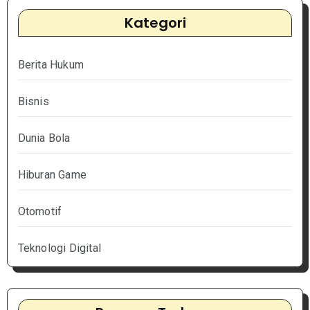
Kategori
Berita Hukum
Bisnis
Dunia Bola
Hiburan Game
Otomotif
Teknologi Digital