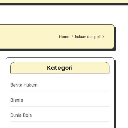
Home
hukum dan politik
Kategori
Berita Hukum
Bisnis
Dunia Bola