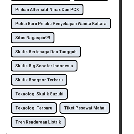
Pilihan Alternatif Nmax Dan PCX
Polisi Buru Pelaku Penyekapan Wanita Kaltara
Situs Nagaspin99
Skutik Bertenaga Dan Tangguh
Skutik Big Scooter Indonesia
Skutik Bongsor Terbaru
Teknologi Skutik Suzuki
Teknologi Terbaru
Tiket Pesawat Mahal
Tren Kendaraan Listrik