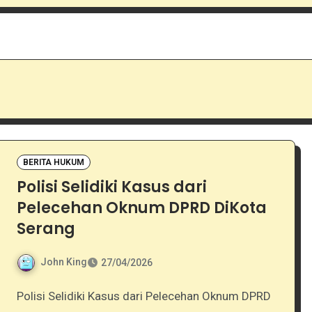
BERITA HUKUM
Polisi Selidiki Kasus dari
Pelecehan Oknum DPRD DiKota
Serang
John King
27/04/2026
Polisi Selidiki Kasus dari Pelecehan Oknum DPRD