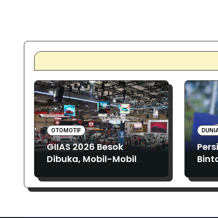
OTOMOTIF
DUNI
GIIAS 2026 Besok
Pers
Dibuka, Mobil-Mobil
Bint
Baru Siap Jadi Sorotan
Pemb
202