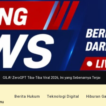
oGPT Tiba-Tiba Viral 2026, Ini yang Sebenarnya Terjadi
Ini A
Berita Hukum
Teknologi Digital
Hiburan G
imu