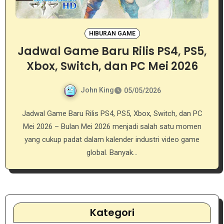
HIBURAN GAME
Jadwal Game Baru Rilis PS4, PS5,
Xbox, Switch, dan PC Mei 2026
John King
05/05/2026
Jadwal Game Baru Rilis PS4, PS5, Xbox, Switch, dan PC
Mei 2026 – Bulan Mei 2026 menjadi salah satu momen
yang cukup padat dalam kalender industri video game
global. Banyak…
Kategori