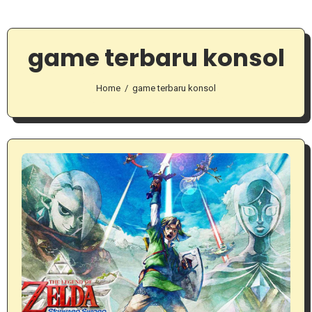
game terbaru konsol
Home
game terbaru konsol