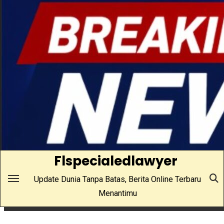
Skip
to
content
Flspecialedlawyer
Update Dunia Tanpa Batas, Berita Online Terbaru
Menantimu