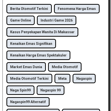
Berita Otomotif Terkini
Fenomena Harga Emas
Game Online
Industri Game 2026
Kasus Penyekapan Wanita Di Makassar
Kenaikan Emas Signifikan
Kenaikan Harga Emas Spektakuler
Market Emas Dunia
Media Otomotif
Media Otomotif Terkini
Meta
Nagaspin
Naga Spin99
Nagaspin 99
Nagaspin99 Alternatif