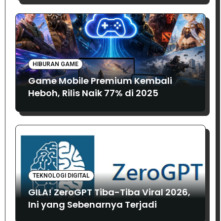
HIBURAN GAME
Game Mobile Premium Kembali
Heboh, Rilis Naik 77% di 2025
TEKNOLOGI DIGITAL
GILA! ZeroGPT Tiba-Tiba Viral 2026,
Ini yang Sebenarnya Terjadi