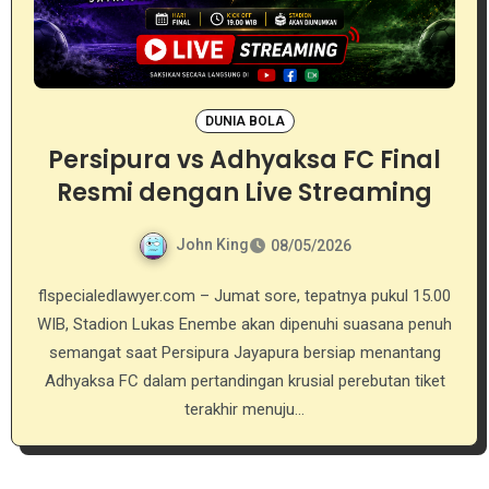
DUNIA BOLA
Persipura vs Adhyaksa FC Final
Resmi dengan Live Streaming
John King
08/05/2026
flspecialedlawyer.com – Jumat sore, tepatnya pukul 15.00
WIB, Stadion Lukas Enembe akan dipenuhi suasana penuh
semangat saat Persipura Jayapura bersiap menantang
Adhyaksa FC dalam pertandingan krusial perebutan tiket
terakhir menuju…