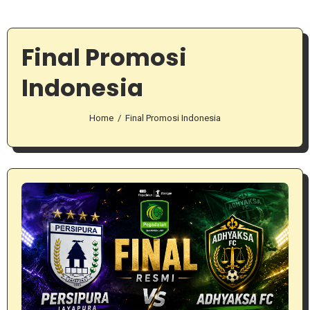
Final Promosi
Indonesia
Home
Final Promosi Indonesia