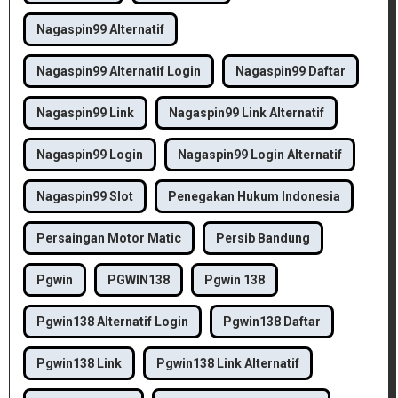
Nagaspin99 Alternatif
Nagaspin99 Alternatif Login
Nagaspin99 Daftar
Nagaspin99 Link
Nagaspin99 Link Alternatif
Nagaspin99 Login
Nagaspin99 Login Alternatif
Nagaspin99 Slot
Penegakan Hukum Indonesia
Persaingan Motor Matic
Persib Bandung
Pgwin
PGWIN138
Pgwin 138
Pgwin138 Alternatif Login
Pgwin138 Daftar
Pgwin138 Link
Pgwin138 Link Alternatif