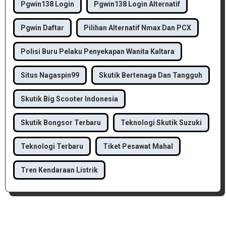
Pgwin138 Login
Pgwin138 Login Alternatif
Pgwin Daftar
Pilihan Alternatif Nmax Dan PCX
Polisi Buru Pelaku Penyekapan Wanita Kaltara
Situs Nagaspin99
Skutik Bertenaga Dan Tangguh
Skutik Big Scooter Indonesia
Skutik Bongsor Terbaru
Teknologi Skutik Suzuki
Teknologi Terbaru
Tiket Pesawat Mahal
Tren Kendaraan Listrik