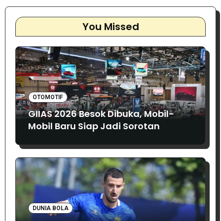
You Missed
OTOMOTIF
GIIAS 2026 Besok Dibuka, Mobil-
Mobil Baru Siap Jadi Sorotan
DUNIA BOLA