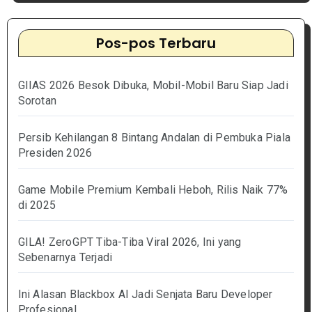
Pos-pos Terbaru
GIIAS 2026 Besok Dibuka, Mobil-Mobil Baru Siap Jadi
Sorotan
Persib Kehilangan 8 Bintang Andalan di Pembuka Piala
Presiden 2026
Game Mobile Premium Kembali Heboh, Rilis Naik 77%
di 2025
GILA! ZeroGPT Tiba-Tiba Viral 2026, Ini yang
Sebenarnya Terjadi
Ini Alasan Blackbox AI Jadi Senjata Baru Developer
Profesional