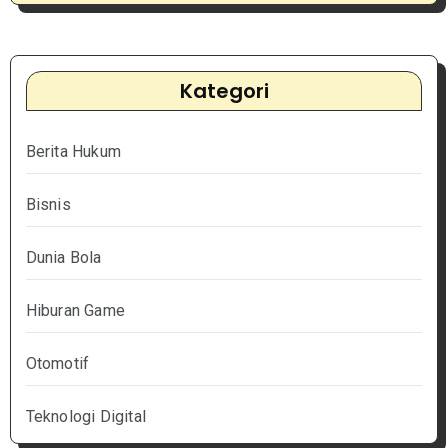
Kategori
Berita Hukum
Bisnis
Dunia Bola
Hiburan Game
Otomotif
Teknologi Digital