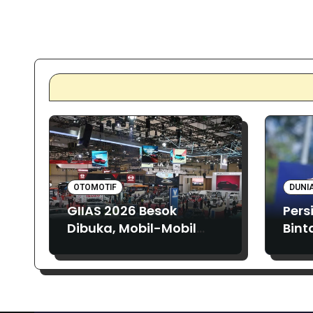
OTOMOTIF
DUNI
GIIAS 2026 Besok
Pers
Dibuka, Mobil-Mobil
Bint
Baru Siap Jadi Sorotan
Pemb
202