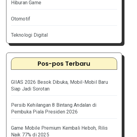
Hiburan Game
Otomotif
Teknologi Digital
Pos-pos Terbaru
GIIAS 2026 Besok Dibuka, Mobil-Mobil Baru
Siap Jadi Sorotan
Persib Kehilangan 8 Bintang Andalan di
Pembuka Piala Presiden 2026
Game Mobile Premium Kembali Heboh, Rilis
Naik 77% di 2025