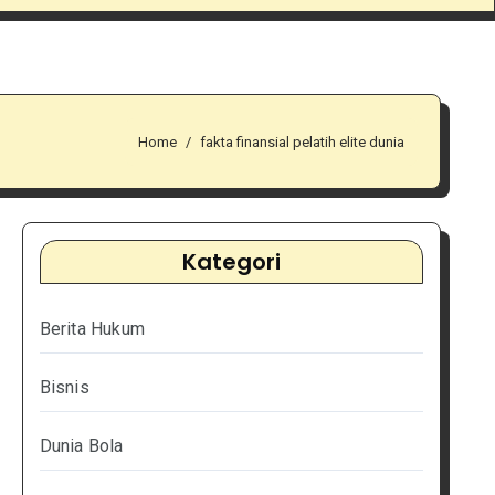
Home
fakta finansial pelatih elite dunia
Kategori
Berita Hukum
Bisnis
Dunia Bola