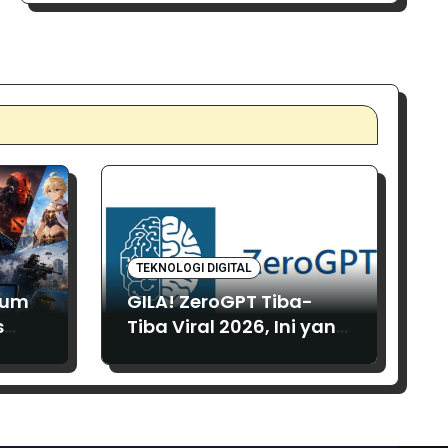
TEKNOLOGI DIGITAL
ium
GILA! ZeroGPT Tiba-
s
Tiba Viral 2026, Ini yang
Sebenarnya Terjadi