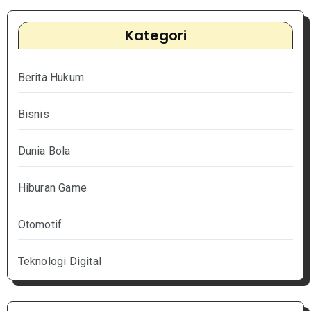
Kategori
Berita Hukum
Bisnis
Dunia Bola
Hiburan Game
Otomotif
Teknologi Digital