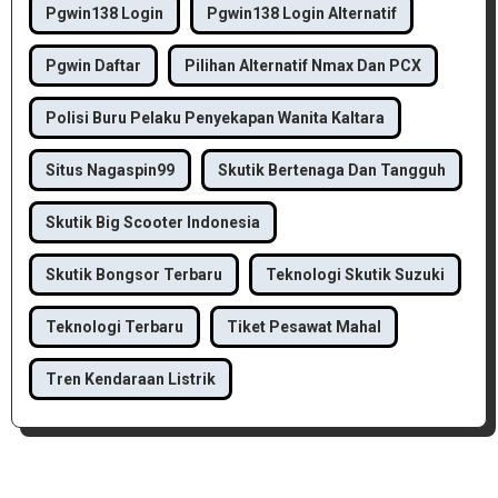
Pgwin138 Login
Pgwin138 Login Alternatif
Pgwin Daftar
Pilihan Alternatif Nmax Dan PCX
Polisi Buru Pelaku Penyekapan Wanita Kaltara
Situs Nagaspin99
Skutik Bertenaga Dan Tangguh
Skutik Big Scooter Indonesia
Skutik Bongsor Terbaru
Teknologi Skutik Suzuki
Teknologi Terbaru
Tiket Pesawat Mahal
Tren Kendaraan Listrik