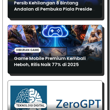
Persib Kehilangan 8 Bintang
Andalan di Pembuka Piala Presiden
2026
HIBURAN GAME
Game Mobile Premium Kembali
Heboh, Rilis Naik 77% di 2025
TEKNOLOGI DIGITAL