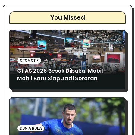
You Missed
OTOMOTIF
GIIAS 2026 Besok Dibuka, Mobil-
Mobil Baru Siap Jadi Sorotan
DUNIA BOLA