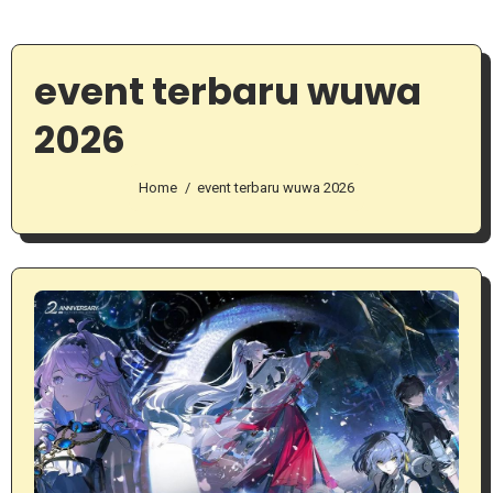
event terbaru wuwa
2026
Home
event terbaru wuwa 2026