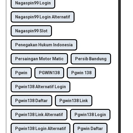
Nagaspin99 Login
Nagaspin99 Login Alternatif
Nagaspin99 Slot
Penegakan Hukum Indonesia
Persaingan Motor Matic
Persib Bandung
Pgwin
PGWIN138
Pgwin 138
Pgwin138 Alternatif Login
Pgwin138 Daftar
Pgwin138 Link
Pgwin138 Link Alternatif
Pgwin138 Login
Pgwin138 Login Alternatif
Pgwin Daftar