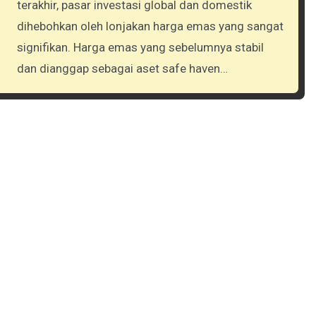
terakhir, pasar investasi global dan domestik
dihebohkan oleh lonjakan harga emas yang sangat
signifikan. Harga emas yang sebelumnya stabil
dan dianggap sebagai aset safe haven…