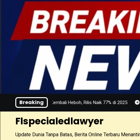
Skip
to
content
Breaking
le Premium Kembali Heboh, Rilis Naik 77% di 2025
GILA! Zer
Flspecialedlawyer
Update Dunia Tanpa Batas, Berita Online Terbaru Menant