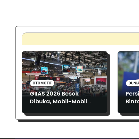
OTOMOTIF
DUNI
GIIAS 2026 Besok
Pers
Dibuka, Mobil-Mobil
Bint
Baru Siap Jadi Sorotan
Pemb
202