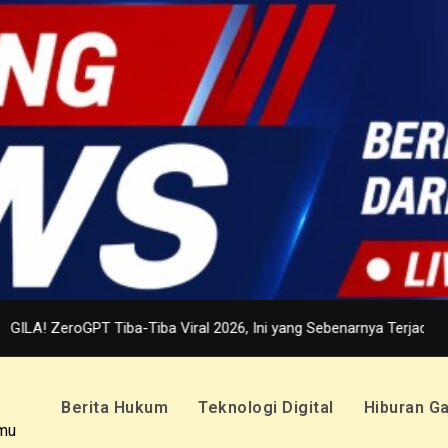
oGPT Tiba-Tiba Viral 2026, Ini yang Sebenarnya Terjadi
Ini A
Berita Hukum
Teknologi Digital
Hiburan G
imu