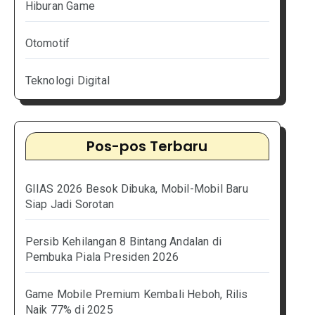
Hiburan Game
Otomotif
Teknologi Digital
Pos-pos Terbaru
GIIAS 2026 Besok Dibuka, Mobil-Mobil Baru
Siap Jadi Sorotan
Persib Kehilangan 8 Bintang Andalan di
Pembuka Piala Presiden 2026
Game Mobile Premium Kembali Heboh, Rilis
Naik 77% di 2025