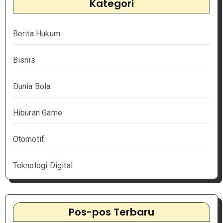
Kategori
Berita Hukum
Bisnis
Dunia Bola
Hiburan Game
Otomotif
Teknologi Digital
Pos-pos Terbaru