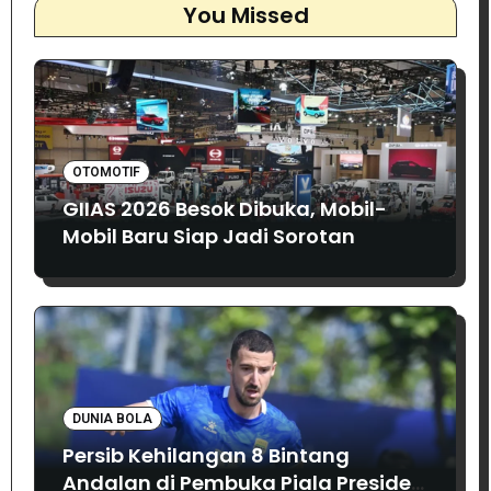
You Missed
OTOMOTIF
GIIAS 2026 Besok Dibuka, Mobil-
Mobil Baru Siap Jadi Sorotan
DUNIA BOLA
Persib Kehilangan 8 Bintang
Andalan di Pembuka Piala Presiden