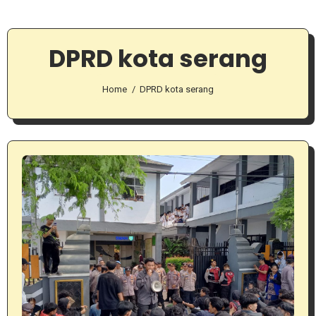
DPRD kota serang
Home
DPRD kota serang