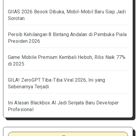
GIIAS 2026 Besok Dibuka, Mobil-Mobil Baru Siap Jadi
Sorotan
Persib Kehilangan 8 Bintang Andalan di Pembuka Piala
Presiden 2026
Game Mobile Premium Kembali Heboh, Rilis Naik 77%
di 2025
GILA! ZeroGPT Tiba-Tiba Viral 2026, Ini yang
Sebenarnya Terjadi
Ini Alasan Blackbox AI Jadi Senjata Baru Developer
Profesional