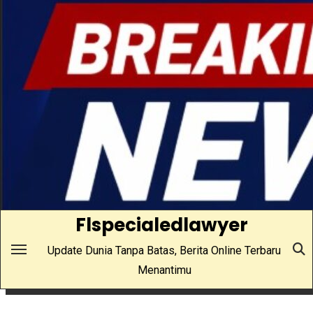
Skip
to
content
Flspecialedlawyer
Update Dunia Tanpa Batas, Berita Online Terbaru
Menantimu