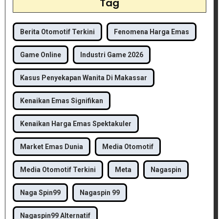
Tag
Berita Otomotif Terkini
Fenomena Harga Emas
Game Online
Industri Game 2026
Kasus Penyekapan Wanita Di Makassar
Kenaikan Emas Signifikan
Kenaikan Harga Emas Spektakuler
Market Emas Dunia
Media Otomotif
Media Otomotif Terkini
Meta
Nagaspin
Naga Spin99
Nagaspin 99
Nagaspin99 Alternatif