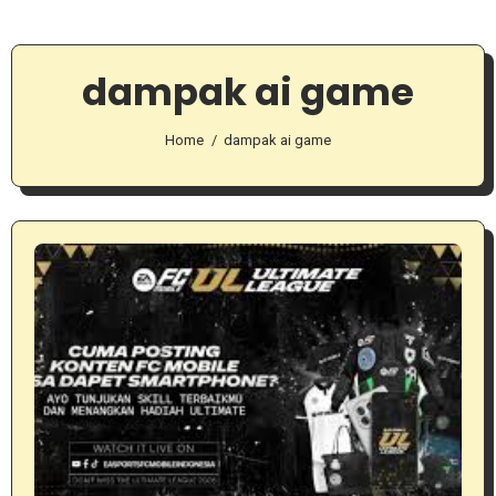
dampak ai game
Home
dampak ai game