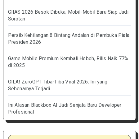
GIIAS 2026 Besok Dibuka, Mobil-Mobil Baru Siap Jadi
Sorotan
Persib Kehilangan 8 Bintang Andalan di Pembuka Piala
Presiden 2026
Game Mobile Premium Kembali Heboh, Rilis Naik 77%
di 2025
GILA! ZeroGPT Tiba-Tiba Viral 2026, Ini yang
Sebenarnya Terjadi
Ini Alasan Blackbox AI Jadi Senjata Baru Developer
Profesional