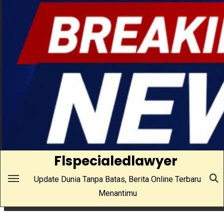
Skip
to
content
Flspecialedlawyer
Update Dunia Tanpa Batas, Berita Online Terbaru
Menantimu