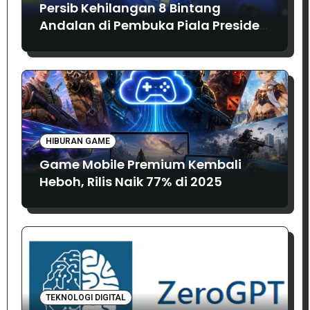
Persib Kehilangan 8 Bintang
Andalan di Pembuka Piala Presiden
2026
HIBURAN GAME
Game Mobile Premium Kembali
Heboh, Rilis Naik 77% di 2025
TEKNOLOGI DIGITAL