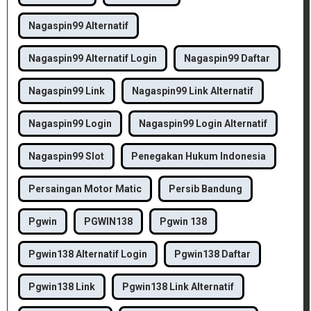
Nagaspin99 Alternatif
Nagaspin99 Alternatif Login
Nagaspin99 Daftar
Nagaspin99 Link
Nagaspin99 Link Alternatif
Nagaspin99 Login
Nagaspin99 Login Alternatif
Nagaspin99 Slot
Penegakan Hukum Indonesia
Persaingan Motor Matic
Persib Bandung
Pgwin
PGWIN138
Pgwin 138
Pgwin138 Alternatif Login
Pgwin138 Daftar
Pgwin138 Link
Pgwin138 Link Alternatif