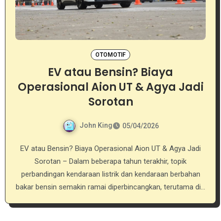
OTOMOTIF
EV atau Bensin? Biaya
Operasional Aion UT & Agya Jadi
Sorotan
John King
05/04/2026
EV atau Bensin? Biaya Operasional Aion UT & Agya Jadi
Sorotan – Dalam beberapa tahun terakhir, topik
perbandingan kendaraan listrik dan kendaraan berbahan
bakar bensin semakin ramai diperbincangkan, terutama di…