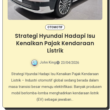
OTOMOTIF
Strategi Hyundai Hadapi Isu
Kenaikan Pajak Kendaraan
Listrik
John King
23/04/2026
Strategi Hyundai Hadapi Isu Kenaikan Pajak Kendaraan
Listrik – Industri otomotif global sedang berada dalam
masa transisi besar menuju elektrifikasi. Banyak produsen
mobil berlomba-lomba menghadirkan kendaraan listrik
(EV) sebagai jawaban…