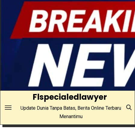
Skip
to
content
Flspecialedlawyer
Update Dunia Tanpa Batas, Berita Online Terbaru
Menantimu