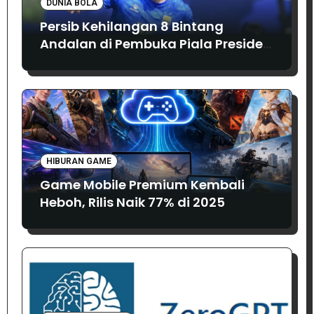
DUNIA BOLA
Persib Kehilangan 8 Bintang
Andalan di Pembuka Piala Presiden
2026
HIBURAN GAME
Game Mobile Premium Kembali
Heboh, Rilis Naik 77% di 2025