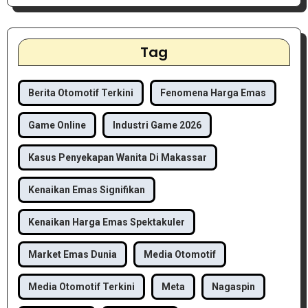
Tag
Berita Otomotif Terkini
Fenomena Harga Emas
Game Online
Industri Game 2026
Kasus Penyekapan Wanita Di Makassar
Kenaikan Emas Signifikan
Kenaikan Harga Emas Spektakuler
Market Emas Dunia
Media Otomotif
Media Otomotif Terkini
Meta
Nagaspin