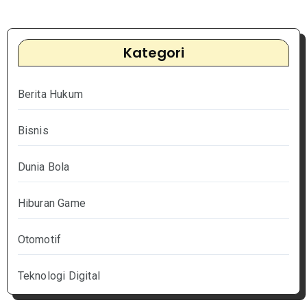
Kategori
Berita Hukum
Bisnis
Dunia Bola
Hiburan Game
Otomotif
Teknologi Digital