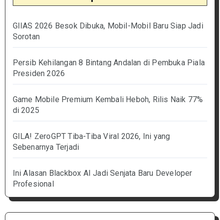
GIIAS 2026 Besok Dibuka, Mobil-Mobil Baru Siap Jadi
Sorotan
Persib Kehilangan 8 Bintang Andalan di Pembuka Piala
Presiden 2026
Game Mobile Premium Kembali Heboh, Rilis Naik 77%
di 2025
GILA! ZeroGPT Tiba-Tiba Viral 2026, Ini yang
Sebenarnya Terjadi
Ini Alasan Blackbox AI Jadi Senjata Baru Developer
Profesional