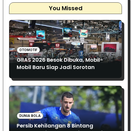
You Missed
OTOMOTIF
GIIAS 2026 Besok Dibuka, Mobil-
Mobil Baru Siap Jadi Sorotan
DUNIA BOLA
Persib Kehilangan 8 Bintang