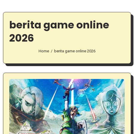
berita game online
2026
Home
berita game online 2026