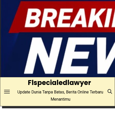
Skip
to
content
Flspecialedlawyer
Update Dunia Tanpa Batas, Berita Online Terbaru
Menantimu