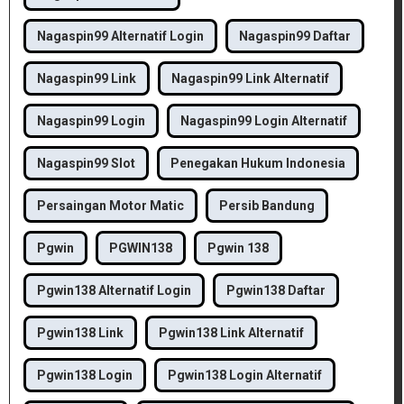
Nagaspin99 Alternatif Login
Nagaspin99 Daftar
Nagaspin99 Link
Nagaspin99 Link Alternatif
Nagaspin99 Login
Nagaspin99 Login Alternatif
Nagaspin99 Slot
Penegakan Hukum Indonesia
Persaingan Motor Matic
Persib Bandung
Pgwin
PGWIN138
Pgwin 138
Pgwin138 Alternatif Login
Pgwin138 Daftar
Pgwin138 Link
Pgwin138 Link Alternatif
Pgwin138 Login
Pgwin138 Login Alternatif