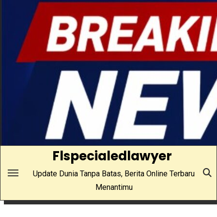
Skip
to
content
Flspecialedlawyer
Update Dunia Tanpa Batas, Berita Online Terbaru
Menantimu