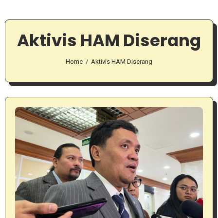
Aktivis HAM Diserang
Home
Aktivis HAM Diserang