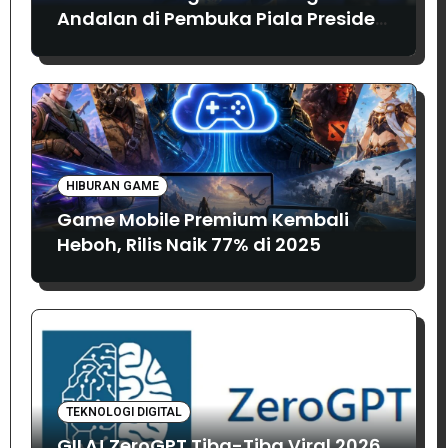
Andalan di Pembuka Piala Presiden
2026
HIBURAN GAME
Game Mobile Premium Kembali
Heboh, Rilis Naik 77% di 2025
TEKNOLOGI DIGITAL
GILA! ZeroGPT Tiba-Tiba Viral 2026,