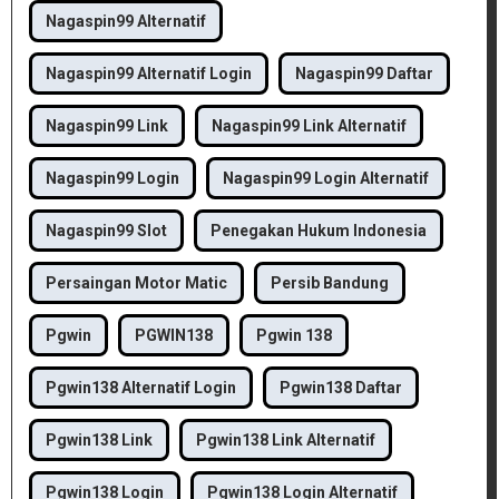
Nagaspin99 Alternatif
Nagaspin99 Alternatif Login
Nagaspin99 Daftar
Nagaspin99 Link
Nagaspin99 Link Alternatif
Nagaspin99 Login
Nagaspin99 Login Alternatif
Nagaspin99 Slot
Penegakan Hukum Indonesia
Persaingan Motor Matic
Persib Bandung
Pgwin
PGWIN138
Pgwin 138
Pgwin138 Alternatif Login
Pgwin138 Daftar
Pgwin138 Link
Pgwin138 Link Alternatif
Pgwin138 Login
Pgwin138 Login Alternatif