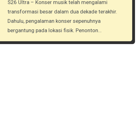
S26 Ultra – Konser musik telah mengalami
transformasi besar dalam dua dekade terakhir.
Dahulu, pengalaman konser sepenuhnya
bergantung pada lokasi fisik. Penonton…