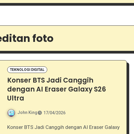
ditan foto
TEKNOLOGI DIGITAL
Konser BTS Jadi Canggih
dengan AI Eraser Galaxy S26
Ultra
John King
17/04/2026
Konser BTS Jadi Canggih dengan AI Eraser Galaxy