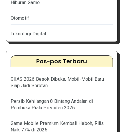
Hiburan Game
Otomotif
Teknologi Digital
Pos-pos Terbaru
GIIAS 2026 Besok Dibuka, Mobil-Mobil Baru
Siap Jadi Sorotan
Persib Kehilangan 8 Bintang Andalan di
Pembuka Piala Presiden 2026
Game Mobile Premium Kembali Heboh, Rilis
Naik 77% di 2025