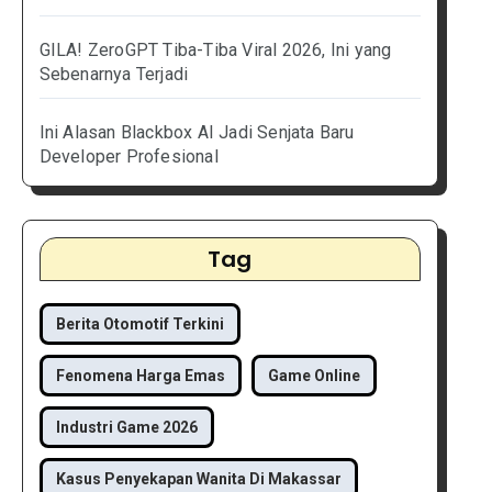
GILA! ZeroGPT Tiba-Tiba Viral 2026, Ini yang
Sebenarnya Terjadi
Ini Alasan Blackbox AI Jadi Senjata Baru
Developer Profesional
Tag
Berita Otomotif Terkini
Fenomena Harga Emas
Game Online
Industri Game 2026
Kasus Penyekapan Wanita Di Makassar